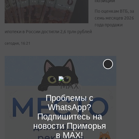
позиции
По оценкам ВТБ, за
семь месяцев 2026
года продажи
ипотеки в России достигли 2,6 трлн рублей
сегодня, 16:21
Проблемы с
WhatsApp?
Подпишитесь на
новости Приморья
в MAX!