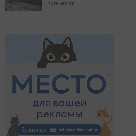
Дальнегорск