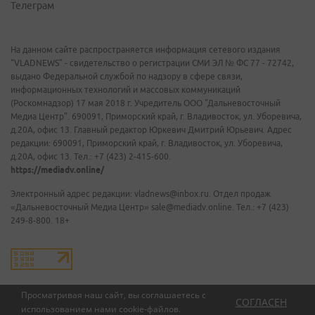
Телеграм
На данном сайте распространяется информация сетевого издания
"VLADNEWS" - свидетельство о регистрации СМИ ЭЛ № ФС 77 - 72742,
выдано Федеральной службой по надзору в сфере связи,
информационных технологий и массовых коммуникаций
(Роскомнадзор) 17 мая 2018 г. Учредитель ООО "Дальневосточный
Медиа Центр". 690091, Приморский край, г. Владивосток, ул. Уборевича,
д.20А, офис 13. Главный редактор Юркевич Дмитрий Юрьевич. Адрес
редакции: 690091, Приморский край, г. Владивосток, ул. Уборевича,
д.20А, офис 13. Тел.: +7 (423) 2-415-600.
https://mediadv.online/
Электронный адрес редакции: vladnews@inbox.ru. Отдел продаж
«Дальневосточный Медиа Центр» sale@mediadv.online. Тел.: +7 (423)
249-8-800. 18+
Просматривая наш сайт, вы соглашаетесь с
СОГЛАСЕН
использованием нами
cookie-файлов
.