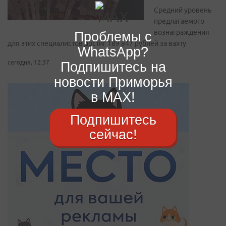
Средний уровень
предлагаемого
вознаграждения
Проблемы с
для этих специалистов достиг 189 847 рублей за вахту
WhatsApp?
сегодня, 12:37
Подпишитесь на
новости Приморья
в MAX!
Подпишитесь
сейчас!