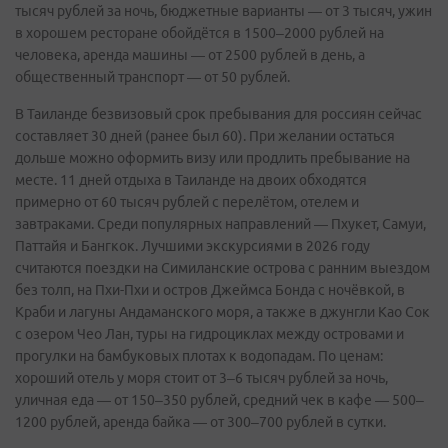
тысяч рублей за ночь, бюджетные варианты — от 3 тысяч, ужин
в хорошем ресторане обойдётся в 1500–2000 рублей на
человека, аренда машины — от 2500 рублей в день, а
общественный транспорт — от 50 рублей.
В Таиланде безвизовый срок пребывания для россиян сейчас
составляет 30 дней (ранее был 60). При желании остаться
дольше можно оформить визу или продлить пребывание на
месте. 11 дней отдыха в Таиланде на двоих обходятся
примерно от 60 тысяч рублей с перелётом, отелем и
завтраками. Среди популярных направлений — Пхукет, Самуи,
Паттайя и Бангкок. Лучшими экскурсиями в 2026 году
считаются поездки на Симиланские острова с ранним выездом
без толп, на Пхи-Пхи и остров Джеймса Бонда с ночёвкой, в
Краби и лагуны Андаманского моря, а также в джунгли Као Сок
с озером Чео Лан, туры на гидроциклах между островами и
прогулки на бамбуковых плотах к водопадам. По ценам:
хороший отель у моря стоит от 3–6 тысяч рублей за ночь,
уличная еда — от 150–350 рублей, средний чек в кафе — 500–
1200 рублей, аренда байка — от 300–700 рублей в сутки.