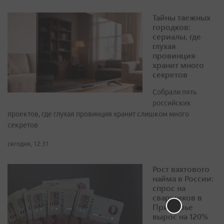
Тайны таежных
городков:
сериалы, где
глухая
провинция
хранит много
секретов
Собрали пять
российских
проектов, где глухая провинция хранит слишком много
секретов
сегодня, 12:31
Рост вахтового
найма в России:
спрос на
сварщиков в
Приморье
вырос на 120%