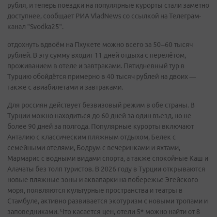
рубля, и теперь поездки на популярные курорты стали заметно
доступнее, сообщает РИА VladNews со ссылкой на Телеграм-
канал "Svodka25".
отдохнуть вдвоём на Пхукете можно всего за 50–60 тысяч
рублей. В эту сумму входит 11 дней отдыха с перелётом,
проживанием в отеле и завтраками. Пятидневный тур в
Турцию обойдётся примерно в 40 тысяч рублей на двоих —
также с авиабилетами и завтраками.
Для россиян действует безвизовый режим в обе страны. В
Турции можно находиться до 60 дней за один въезд, но не
более 90 дней за полгода. Популярные курорты включают
Анталию с классическим пляжным отдыхом, Белек с
семейными отелями, Бодрум с вечеринками и яхтами,
Мармарис с водными видами спорта, а также спокойные Каш и
Алачаты без толп туристов. В 2026 году в Турции открываются
новые пляжные зоны и аквапарки на побережье Эгейского
моря, появляются культурные пространства и театры в
Стамбуле, активно развивается экотуризм с новыми тропами и
заповедниками. Что касается цен, отели 5* можно найти от 8