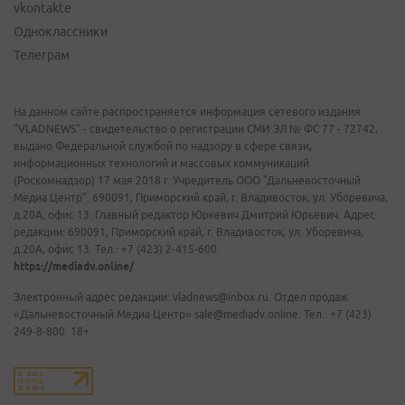
vkontakte
Одноклассники
Телеграм
На данном сайте распространяется информация сетевого издания
"VLADNEWS" - свидетельство о регистрации СМИ ЭЛ № ФС 77 - 72742,
выдано Федеральной службой по надзору в сфере связи,
информационных технологий и массовых коммуникаций
(Роскомнадзор) 17 мая 2018 г. Учредитель ООО "Дальневосточный
Медиа Центр". 690091, Приморский край, г. Владивосток, ул. Уборевича,
д.20А, офис 13. Главный редактор Юркевич Дмитрий Юрьевич. Адрес
редакции: 690091, Приморский край, г. Владивосток, ул. Уборевича,
д.20А, офис 13. Тел.: +7 (423) 2-415-600.
https://mediadv.online/
Электронный адрес редакции: vladnews@inbox.ru. Отдел продаж
«Дальневосточный Медиа Центр» sale@mediadv.online. Тел.: +7 (423)
249-8-800. 18+