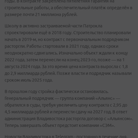
годы. В контракте закреплена пятилетняя гарантия на
строительные работы, а обеспечительный платёж определён в
размере почти 21 миллиона рублей.
Школу в активно застраиваемой части Патрокла
спроектировали ещё в 2018 году. Строительство планировали
начать в 2019-м, но контракт с первоначальным подрядчиком
расторгли. Работы стартовали в 2021 году, однако сроки
неоднократно сдвигались. Изначально объект ждали к концу
2022 года, затем перенесли на конец 2023-го, позже — на 1
августа 2024 года. За это время цена контракта выросла с 1,8
до 2,9 миллиарда рублей. Позже власти и подрядчик называли
сроком июль 2025 года.
В прошлом году стройка фактически остановилась.
Генеральный подрядчик — группа компаний «Альянс» —
обратился в суды, требуя увеличить цену контракта с 2,95 до
4,5 миллиарда рублей и перенести сдачу на 2027 год. В ответ
администрация Владивостока расторгла договор с «Альянсом».
Теперь завершать объект предстоит компании «СЭМ».
Новости Владивостока в Telegram - постоянно в течение дня.