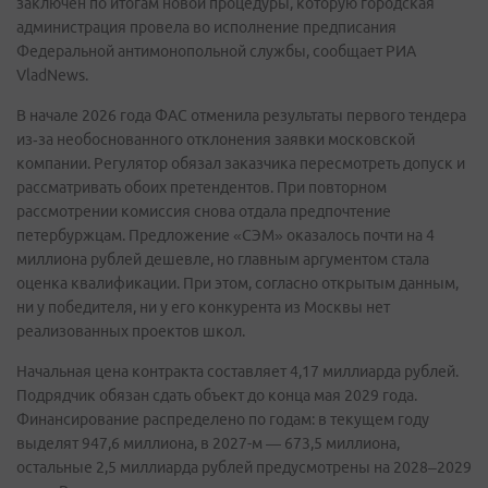
заключён по итогам новой процедуры, которую городская
администрация провела во исполнение предписания
Федеральной антимонопольной службы, сообщает РИА
VladNews.
В начале 2026 года ФАС отменила результаты первого тендера
из‑за необоснованного отклонения заявки московской
компании. Регулятор обязал заказчика пересмотреть допуск и
рассматривать обоих претендентов. При повторном
рассмотрении комиссия снова отдала предпочтение
петербуржцам. Предложение «СЭМ» оказалось почти на 4
миллиона рублей дешевле, но главным аргументом стала
оценка квалификации. При этом, согласно открытым данным,
ни у победителя, ни у его конкурента из Москвы нет
реализованных проектов школ.
Начальная цена контракта составляет 4,17 миллиарда рублей.
Подрядчик обязан сдать объект до конца мая 2029 года.
Финансирование распределено по годам: в текущем году
выделят 947,6 миллиона, в 2027-м — 673,5 миллиона,
остальные 2,5 миллиарда рублей предусмотрены на 2028–2029