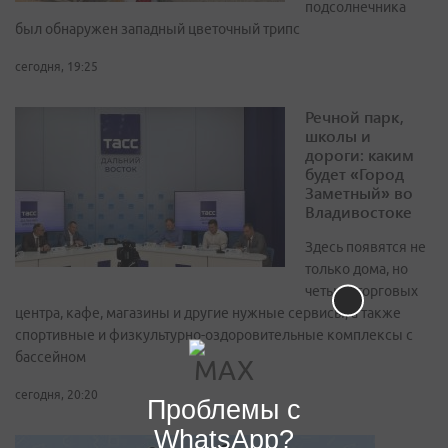
подсолнечника
был обнаружен западный цветочный трипс
сегодня, 19:25
Речной парк,
школы и
дороги: каким
будет «Город
Заметный» во
Владивостоке
Здесь появятся не
только дома, но
четыре торговых
центра, кафе, магазины и другие нужные сервисы, а также
спортивные и физкультурно-оздоровительные комплексы с
бассейном
сегодня, 20:20
Проблемы с
WhatsApp?