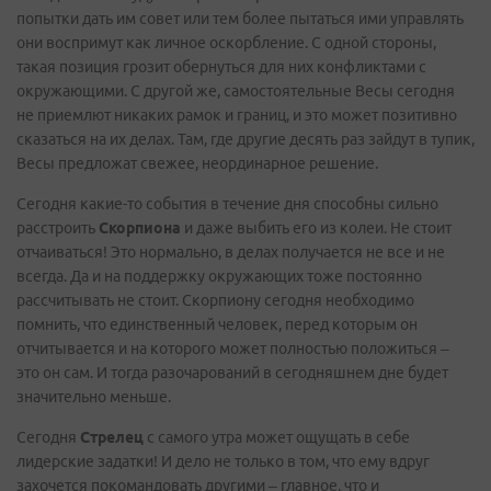
попытки дать им совет или тем более пытаться ими управлять
они воспримут как личное оскорбление. С одной стороны,
такая позиция грозит обернуться для них конфликтами с
окружающими. С другой же, самостоятельные Весы сегодня
не приемлют никаких рамок и границ, и это может позитивно
сказаться на их делах. Там, где другие десять раз зайдут в тупик,
Весы предложат свежее, неординарное решение.
Сегодня какие-то события в течение дня способны сильно
расстроить
Скорпиона
и даже выбить его из колеи. Не стоит
отчаиваться! Это нормально, в делах получается не все и не
всегда. Да и на поддержку окружающих тоже постоянно
рассчитывать не стоит. Скорпиону сегодня необходимо
помнить, что единственный человек, перед которым он
отчитывается и на которого может полностью положиться –
это он сам. И тогда разочарований в сегодняшнем дне будет
значительно меньше.
Сегодня
Стрелец
с самого утра может ощущать в себе
лидерские задатки! И дело не только в том, что ему вдруг
захочется покомандовать другими – главное, что и