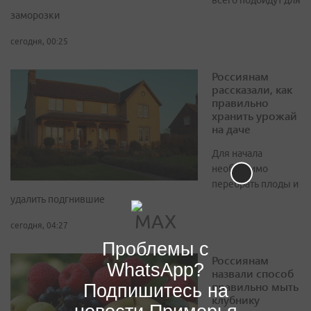
всего подойдут для
заморозки
сегодня, 00:25
Россиянам
рассказали, как
правильно
хранить урожай
на даче
Для начала
необходимо
перебрать плоды и
удалить подгнившие
сегодня, 04:27
Проблемы с
Россиянам
WhatsApp?
назвали способ
правильно мыть
Подпишитесь на
клубнику