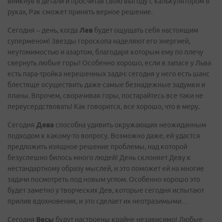
вникнув в детали и просчитав свою выгоду с калькулятором в
руках, Рак сможет принять верное решение.
Сегодня – день, когда
Лев
будет ощущать себя настоящим
суперменом! Звезды гороскопа наделяют его энергией,
неутомимостью и азартом, благодаря которым ему по плечу
свернуть любые горы! Особенно хорошо, если в запасе у Льва
есть пара-тройка нерешенных задач: сегодня у него есть шанс
блестяще осуществить даже самые безнадежные задумки и
планы. Впрочем, сворачивая горы, постарайтесь все-таки не
переусердствовать! Как говорится, все хорошо, что в меру.
Сегодня
Дева
способна удивить окружающих неожиданным
подходом к какому-то вопросу. Возможно даже, ей удастся
предложить изящное решение проблемы, над которой
безуспешно билось много людей! День склоняет Деву к
нестандартному образу мыслей, и это поможет ей на многие
задачи посмотреть под новым углом. Особенно хорошо это
будет заметно у творческих Дев, которые сегодня испытают
прилив вдохновения, и это сделает их неотразимыми…
Сегодня
Весы
будут настроены крайне независимо! Любые