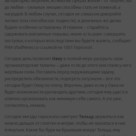
авторитарно. Впрочем, во многих сферах жизни – от творчества
до любви – сильные эмоции способны стать не помехой, а
наградой. В любом случае, сегодня не слишком доверяйте
логике (она способна вас подвести), в денежных же делах
будьте особенно осторожны. И главное – старайтесь
сдерживать внезапные порывы, иначе есть шанс совершить
поступки, о которых впоследствии вы будете жалеть, сообщает
РИА VladNews со ссылкой на 1001 Гороскоп.
Сегодня день позволит
Овну
в полной мере раскрыть свои
организаторские таланты – даже если до этого они спали у него
мертвым сном. Поставить перед окружающими задачу,
распределить обязанности, подогреть энтузиазм – все это
сегодня будет Овну по плечу. Впрочем, даже если у Овна не
будет возможности руководить другими, сегодня ему удастся
отлично организовать как минимум себя самого. А это уже,
согласитесь, немало.
Сегодня звезды гороскопа советуют
Тельцу
держаться как
можно дальше от сплетен и интриг, чтобы не оказаться в них
втянутым. Какие бы бури ни бушевали вокруг Тельца, ему