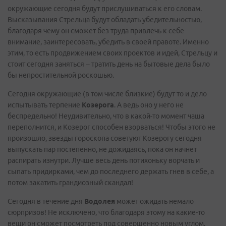
окружающие сегодня будут прислушиваться к его словам.
Высказывания Стрельца будут обладать убедительностью,
благодаря чему он сможет без труда привлечь к себе
внимание, заинтересовать, убедить в своей правоте. Именно
этим, то есть продвижением своих проектов и идей, Стрельцу и
стоит сегодня заняться – тратить день на бытовые дела было
бы непростительной роскошью.
Сегодня окружающие (в том числе близкие) будут то и дело
испытывать терпение
Козерога
. А ведь оно у него не
беспредельно! Неудивительно, что в какой-то момент чаша
переполнится, и Козерог способен взорваться! Чтобы этого не
произошло, звезды гороскопа советуют Козерогу сегодня
выпускать пар постепенно, не дожидаясь, пока он начнет
распирать изнутри. Лучше весь день потихоньку ворчать и
сыпать придирками, чем до последнего держать гнев в себе, а
потом закатить грандиозный скандал!
Сегодня в течение дня
Водолея
может ожидать немало
сюрпризов! Не исключено, что благодаря этому на какие-то
вещи он сможет посмотреть под совершенно новым углом.