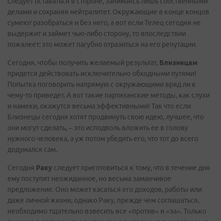
следует оставаться в стороне, занимаясь лишь собственными
делами и сохраняя нейтралитет. Окружающие в конце концов
сумеют разобраться и без него, а вот если Телец сегодня не
выдержит и займет чью-либо сторону, то впоследствии
пожалеет: это может пагубно отразиться на его репутации.
Сегодня, чтобы получить желаемый результат,
Близнецам
придется действовать исключительно обходными путями!
Попытка поговорить напрямую с окружающими вряд ли к
чему-то приведет. А вот такие партизанские методы, как слухи
и намеки, окажутся весьма эффективными! Так что если
Близнецы сегодня хотят продвинуть свою идею, лучшее, что
они могут сделать, – это исподволь вложить ее в голову
нужного человека, а уж потом убедить его, что тот до всего
додумался сам.
Сегодня
Раку
следует приготовиться к тому, что в течение дня
ему поступит неожиданное, но весьма заманчивое
предложение. Оно может касаться его доходов, работы или
даже личной жизни, однако Раку, прежде чем соглашаться,
необходимо тщательно взвесить все «против» и «за». Только