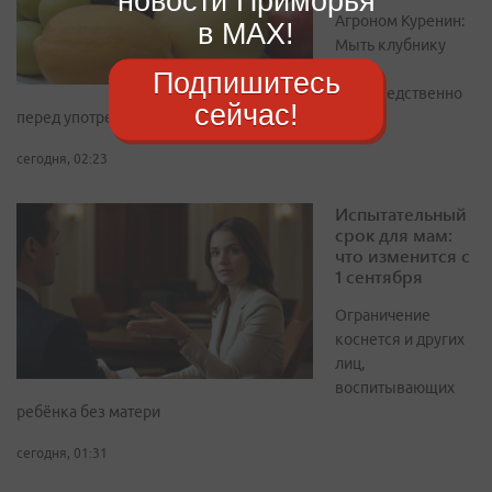
новости Приморья
Агроном Куренин:
в MAX!
Мыть клубнику
нужно
Подпишитесь
непосредственно
сейчас!
перед употреблением
сегодня, 02:23
Испытательный
срок для мам:
что изменится с
1 сентября
Ограничение
коснется и других
лиц,
воспитывающих
ребёнка без матери
сегодня, 01:31