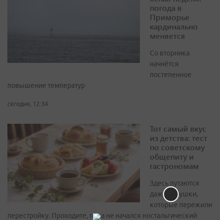
погода в
Приморье
кардинально
меняется
Со вторника
начнётся
постепенное
повышение температур
сегодня, 12:34
Тот самый вкус
из детства: тест
по советскому
общепиту и
гастрономам
Здесь путаются
даже бабушки,
которые пережили
перестройку. Проходите, пока не начался ностальгический