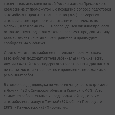
тысяч автовладельцев по всей России, жители Приморского
края занимают промежуточную позицию в вопросе подготовки
автомобиля к продаже. Большинство (36%) приморских
автовладельцев предпочитают ограничиться «чем-то по
мелочи», в то время как 35% респондентов уделяют процессу
основательную подготовку. Оставшиеся 29% продают машину
«как есть», не прибегая к предпродажным процедурам,
сообщает РИА VladNews.
Стоит отметить, что наиболее тщательно к продаже своих
автомобилей подходят жители Забайкалья (47%), Хакасии,
Якутии, Омской и Краснодарского краев (по 44%). Для них это
не только чистота и порядок, но и проведение необходимых
ремонтных работ.
В свою очередь, «доводка по мелочи» чаще всего встречается
в Якутии (42%), Самарской области и Крыму (по 40%). А вот
самые нетребовательные к предпродажной подготовке
автомобилисты живут в Томской (39%), Санкт-Петербурге
(38%) и Кемеровской (37%) областях.