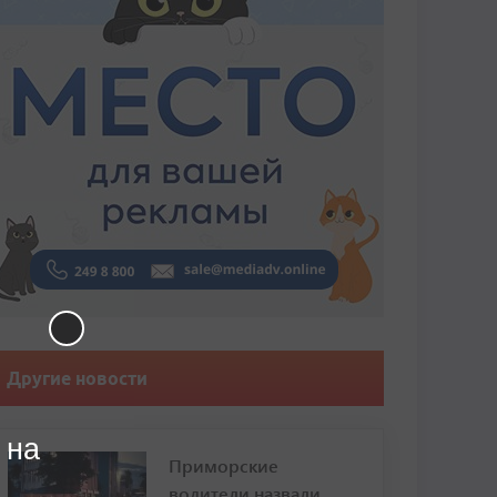
Другие новости
 на
Приморские
водители назвали