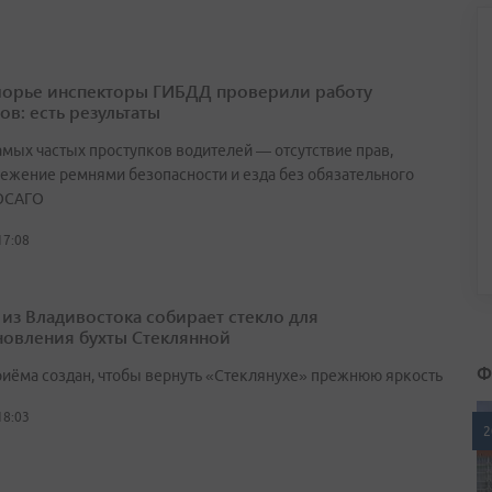
орье инспекторы ГИБДД проверили работу
ов: есть результаты
амых частых проступков водителей — отсутствие прав,
ежение ремнями безопасности и езда без обязательного
ОСАГО
17:08
 из Владивостока собирает стекло для
новления бухты Стеклянной
Ф
риёма создан, чтобы вернуть «Стеклянухе» прежнюю яркость
18:03
2