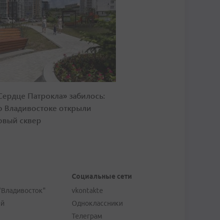
Сердце Патрокла» забилось:
о Владивостоке открыли
овый сквер
Социальные сети
"Владивосток"
vkontakte
ей
Одноклассники
Телеграм