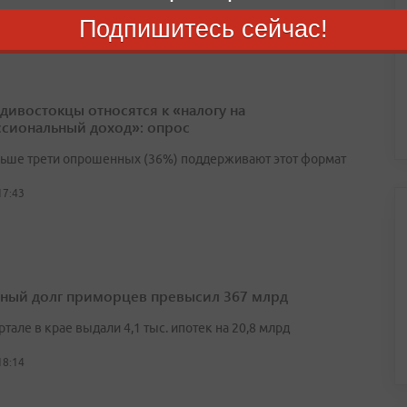
Подпишитесь сейчас!
17:29
адивостокцы относятся к «налогу на
сиональный доход»: опрос
льше трети опрошенных (36%) поддерживают этот формат
17:43
ный долг приморцев превысил 367 млрд
артале в крае выдали 4,1 тыс. ипотек на 20,8 млрд
18:14