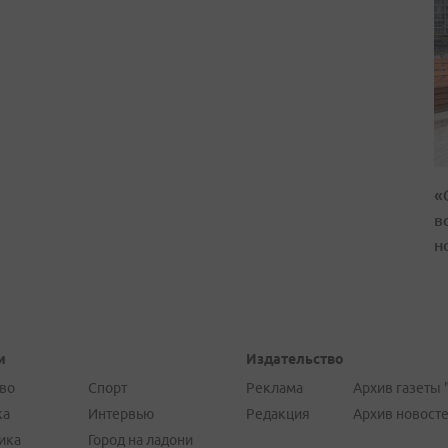
«
в
н
и
Издательство
во
Спорт
Реклама
Архив газеты 
ка
Интервью
Редакция
Архив новост
ика
Город на ладони