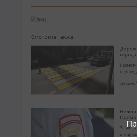
Смотрите также
Дорожн
города
Разметк
переход
сегодня, 
Нелега
Примо
Пр
За июль 
которых