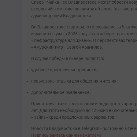
Сквер «Чайка» во Владивостоке может обрести нов
всероссийском голосовании за объекты благоустрой
администрации Владивостока.
Во Владивостоке стартовало голосование за благоу
измениться уже в 2026 году, если наберет достаточ
«Инфраструктура для жизни». О перспективах терр
«Амурский тигр» Сергей Арамилев.
В случае победы в сквере появятся:
удобные прогулочные тропинки;
новые зоны отдыха для общения и чтения;
дополнительное озеленение.
Принять участие в голосовании и поддержать прост
лет. Для этого необходимо до 12 июня включительно
«Чайка» среди предложенных вариантов.
Новости Владивостока в Telegram - постоянно в тече
Подписывайтесь одним нажатием!