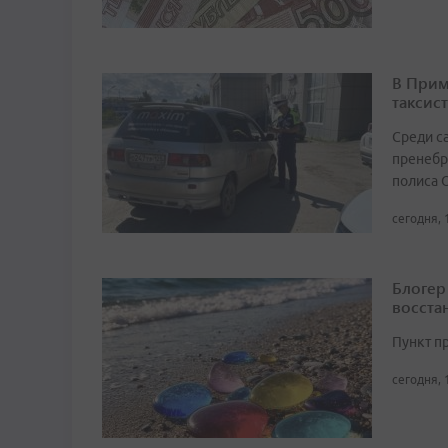
В Прим
таксист
Среди с
пренебр
полиса 
сегодня, 
Блогер
восста
Пункт п
сегодня, 