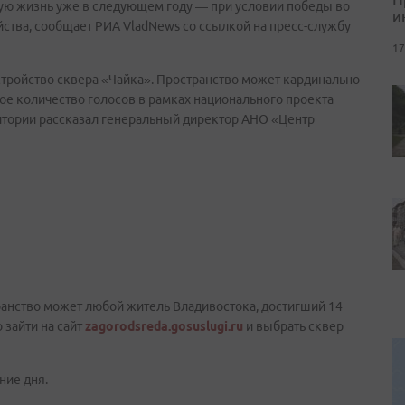
ую жизнь уже в следующем году — при условии победы во
и
ства, сообщает РИА VladNews со ссылкой на пресс-службу
17
стройство сквера «Чайка». Пространство может кардинально
ное количество голосов в рамках национального проекта
итории рассказал генеральный директор АНО «Центр
ранство может любой житель Владивостока, достигший 14
 зайти на сайт
zagorodsreda.gosuslugi.ru
и выбрать сквер
ние дня.