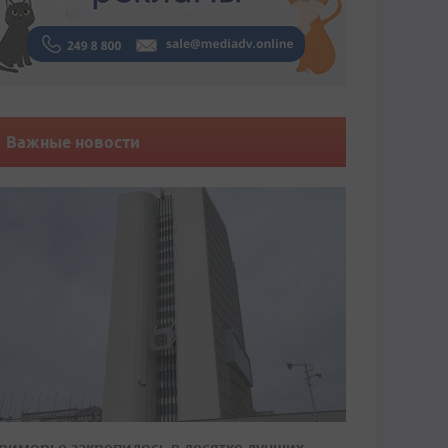
Важные новости
риморье закрепилось в десятке лучших