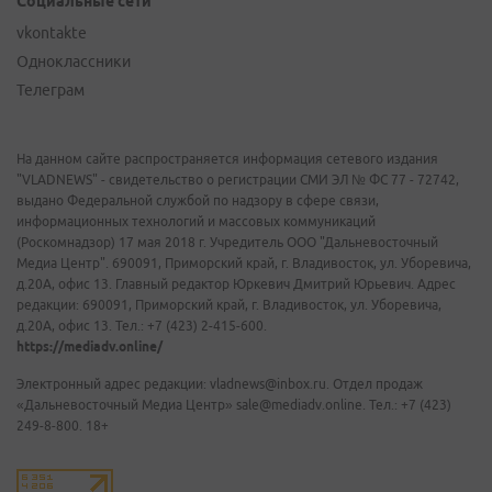
Социальные сети
vkontakte
Одноклассники
Телеграм
На данном сайте распространяется информация сетевого издания
"VLADNEWS" - свидетельство о регистрации СМИ ЭЛ № ФС 77 - 72742,
выдано Федеральной службой по надзору в сфере связи,
информационных технологий и массовых коммуникаций
(Роскомнадзор) 17 мая 2018 г. Учредитель ООО "Дальневосточный
Медиа Центр". 690091, Приморский край, г. Владивосток, ул. Уборевича,
д.20А, офис 13. Главный редактор Юркевич Дмитрий Юрьевич. Адрес
редакции: 690091, Приморский край, г. Владивосток, ул. Уборевича,
д.20А, офис 13. Тел.: +7 (423) 2-415-600.
https://mediadv.online/
Электронный адрес редакции: vladnews@inbox.ru. Отдел продаж
«Дальневосточный Медиа Центр» sale@mediadv.online. Тел.: +7 (423)
249-8-800. 18+