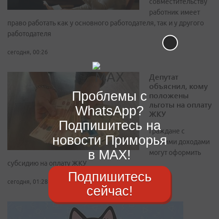
совместительству
работник имеет
право работать как у основного работодателя, так и у другого
работодателя
сегодня, 00:26
Депутат
объяснил, кому
Проблемы с
положены
льготы на оплату
WhatsApp?
ЖКУ
Подпишитесь на
Граждане с
новости Приморья
низкими доходами
в MAX!
могут оформить
субсидию на оплату ЖКУ
Подпишитесь
сегодня, 01:28
сейчас!