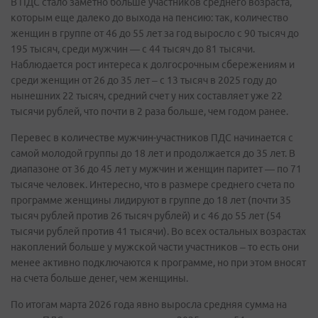
В ПДС стало заметно больше участников среднего возраста,
которым еще далеко до выхода на пенсию: так, количество
женщин в группе от 46 до 55 лет за год выросло с 90 тысяч до
195 тысяч, среди мужчин — с 44 тысяч до 81 тысячи.
Наблюдается рост интереса к долгосрочным сбережениям и
среди женщин от 26 до 35 лет – с 13 тысяч в 2025 году до
нынешних 22 тысяч, средний счет у них составляет уже 22
тысячи рублей, что почти в 2 раза больше, чем годом ранее.
Перевес в количестве мужчин-участников ПДС начинается с
самой молодой группы до 18 лет и продолжается до 35 лет. В
диапазоне от 36 до 45 лет у мужчин и женщин паритет — по 71
тысяче человек. Интересно, что в размере среднего счета по
программе женщины лидируют в группе до 18 лет (почти 35
тысяч рублей против 26 тысяч рублей) и с 46 до 55 лет (54
тысячи рублей против 41 тысячи). Во всех остальных возрастах
накоплений больше у мужской части участников – то есть они
менее активно подключаются к программе, но при этом вносят
на счета больше денег, чем женщины.
По итогам марта 2026 года явно выросла средняя сумма на