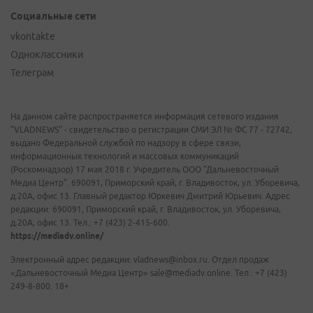
Социальные сети
vkontakte
Одноклассники
Телеграм
На данном сайте распространяется информация сетевого издания
"VLADNEWS" - свидетельство о регистрации СМИ ЭЛ № ФС 77 - 72742,
выдано Федеральной службой по надзору в сфере связи,
информационных технологий и массовых коммуникаций
(Роскомнадзор) 17 мая 2018 г. Учредитель ООО "Дальневосточный
Медиа Центр". 690091, Приморский край, г. Владивосток, ул. Уборевича,
д.20А, офис 13. Главный редактор Юркевич Дмитрий Юрьевич. Адрес
редакции: 690091, Приморский край, г. Владивосток, ул. Уборевича,
д.20А, офис 13. Тел.: +7 (423) 2-415-600.
https://mediadv.online/
Электронный адрес редакции: vladnews@inbox.ru. Отдел продаж
«Дальневосточный Медиа Центр» sale@mediadv.online. Тел.: +7 (423)
249-8-800. 18+