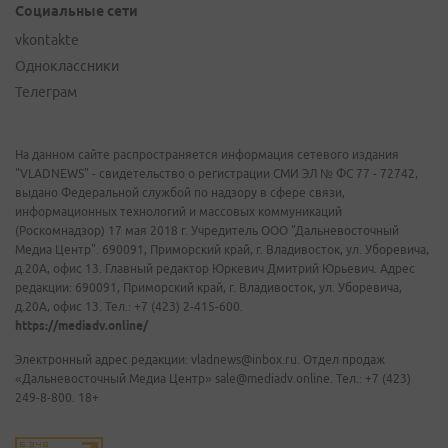
Социальные сети
vkontakte
Одноклассники
Телеграм
На данном сайте распространяется информация сетевого издания
"VLADNEWS" - свидетельство о регистрации СМИ ЭЛ № ФС 77 - 72742,
выдано Федеральной службой по надзору в сфере связи,
информационных технологий и массовых коммуникаций
(Роскомнадзор) 17 мая 2018 г. Учредитель ООО "Дальневосточный
Медиа Центр". 690091, Приморский край, г. Владивосток, ул. Уборевича,
д.20А, офис 13. Главный редактор Юркевич Дмитрий Юрьевич. Адрес
редакции: 690091, Приморский край, г. Владивосток, ул. Уборевича,
д.20А, офис 13. Тел.: +7 (423) 2-415-600.
https://mediadv.online/
Электронный адрес редакции: vladnews@inbox.ru. Отдел продаж
«Дальневосточный Медиа Центр» sale@mediadv.online. Тел.: +7 (423)
249-8-800. 18+