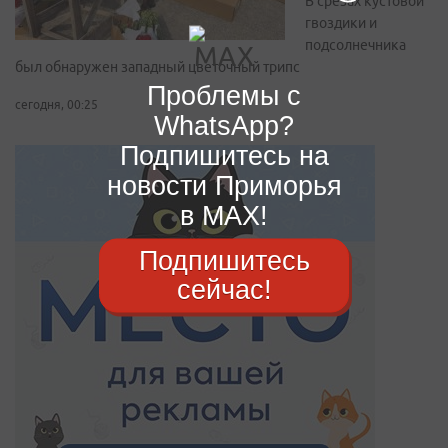
В срезах кустовой
гвоздики и
подсолнечника
был обнаружен западный цветочный трипс
Проблемы с
сегодня, 00:25
WhatsApp?
Подпишитесь на
новости Приморья
в MAX!
Подпишитесь
сейчас!