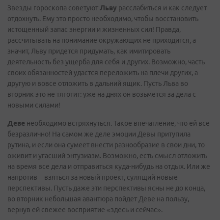
Звезды гороскопа советуют
Льву
расслабиться и как следует
отдохнуть. Ему это просто необходимо, чтобы восстановить
истощенный запас энергии и жизненных сил! Правда,
рассчитывать на понимание окружающих не приходится, а
значит, Льву придется придумать, как имитировать
деятельность без ущерба для себя и других. Возможно, часть
своих обязанностей удастся переложить на плечи других, а
другую и вовсе отложить в дальний ящик. Пусть Льва во
вторник это не тяготит: уже на днях он возьмется за дела с
новыми силами!
Деве
необходимо встряхнуться. Такое впечатление, что ей все
безразлично! На самом же деле эмоции Девы притупила
рутина, и если она сумеет внести разнообразие в свои дни, то
оживит и угасший энтузиазм. Возможно, есть смысл отложить
на время все дела и отправиться куда-нибудь на отдых. Или же
напротив – взяться за новый проект, сулящий новые
перспективы. Пусть даже эти перспективы ясны не до конца,
во вторник небольшая авантюра пойдет Деве на пользу,
вернув ей свежее восприятие «здесь и сейчас».