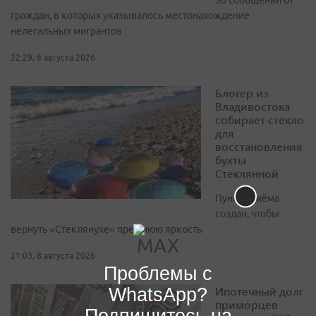
граждан, в которых указывалось местонахождение
нелегальных мигрантов
22:29, 8 августа 2026
Блогер из
Владивостока
собирает стекло
для
восстановления
бухты
Стеклянной
Пункт приёма
создан, чтобы
вернуть «Стеклянухе» прежнюю яркость
21:03, 8 августа 2026
Проблемы с
Ипотечный долг
WhatsApp?
приморцев
Подпишитесь на