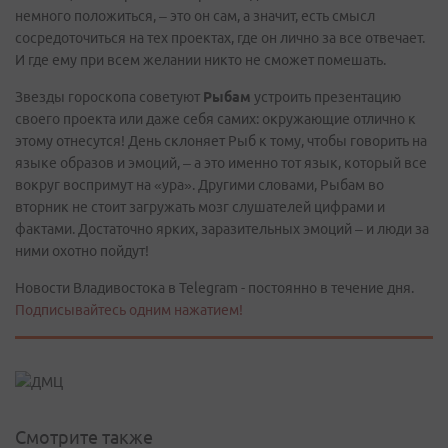
немного положиться, – это он сам, а значит, есть смысл
сосредоточиться на тех проектах, где он лично за все отвечает.
И где ему при всем желании никто не сможет помешать.
Звезды гороскопа советуют
Рыбам
устроить презентацию
своего проекта или даже себя самих: окружающие отлично к
этому отнесутся! День склоняет Рыб к тому, чтобы говорить на
языке образов и эмоций, – а это именно тот язык, который все
вокруг воспримут на «ура». Другими словами, Рыбам во
вторник не стоит загружать мозг слушателей цифрами и
фактами. Достаточно ярких, заразительных эмоций – и люди за
ними охотно пойдут!
Новости Владивостока в Telegram - постоянно в течение дня.
Подписывайтесь одним нажатием!
Смотрите также