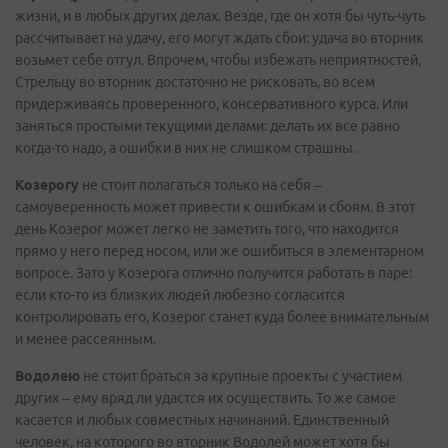
жизни, и в любых других делах. Везде, где он хотя бы чуть-чуть
рассчитывает на удачу, его могут ждать сбои: удача во вторник
возьмет себе отгул. Впрочем, чтобы избежать неприятностей,
Стрельцу во вторник достаточно не рисковать, во всем
придерживаясь проверенного, консервативного курса. Или
заняться простыми текущими делами: делать их все равно
когда-то надо, а ошибки в них не слишком страшны.
Козерогу
не стоит полагаться только на себя –
самоуверенность может привести к ошибкам и сбоям. В этот
день Козерог может легко не заметить того, что находится
прямо у него перед носом, или же ошибиться в элементарном
вопросе. Зато у Козерога отлично получится работать в паре:
если кто-то из близких людей любезно согласится
контролировать его, Козерог станет куда более внимательным
и менее рассеянным.
Водолею
не стоит браться за крупные проекты с участием
других – ему вряд ли удастся их осуществить. То же самое
касается и любых совместных начинаний. Единственный
человек, на которого во вторник Водолей может хотя бы