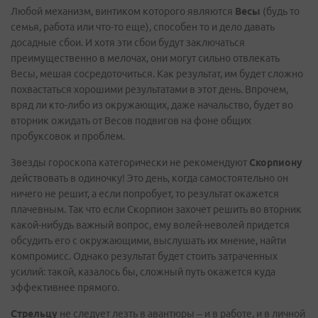
Любой механизм, винтиком которого являются
Весы
(будь то
семья, работа или что-то еще), способен то и дело давать
досадные сбои. И хотя эти сбои будут заключаться
преимущественно в мелочах, они могут сильно отвлекать
Весы, мешая сосредоточиться. Как результат, им будет сложно
похвастаться хорошими результатами в этот день. Впрочем,
вряд ли кто-либо из окружающих, даже начальство, будет во
вторник ожидать от Весов подвигов на фоне общих
пробуксовок и проблем.
Звезды гороскопа категорически не рекомендуют
Скорпиону
действовать в одиночку! Это день, когда самостоятельно он
ничего не решит, а если попробует, то результат окажется
плачевным. Так что если Скорпион захочет решить во вторник
какой-нибудь важный вопрос, ему волей-неволей придется
обсудить его с окружающими, выслушать их мнение, найти
компромисс. Однако результат будет стоить затраченных
усилий: такой, казалось бы, сложный путь окажется куда
эффективнее прямого.
Стрельцу
не следует лезть в авантюры – и в работе, и в личной