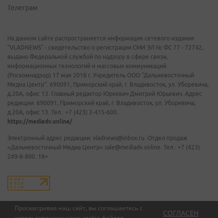
Телеграм
На данном сайте распространяется информация сетевого издания
"VLADNEWS" - свидетельство о регистрации СМИ ЭЛ № ФС 77 - 72742,
выдано Федеральной службой по надзору в сфере связи,
информационных технологий и массовых коммуникаций
(Роскомнадзор) 17 мая 2018 г. Учредитель ООО "Дальневосточный
Медиа Центр". 690091, Приморский край, г. Владивосток, ул. Уборевича,
д.20А, офис 13. Главный редактор Юркевич Дмитрий Юрьевич. Адрес
редакции: 690091, Приморский край, г. Владивосток, ул. Уборевича,
д.20А, офис 13. Тел.: +7 (423) 2-415-600.
https://mediadv.online/
Электронный адрес редакции: vladnews@inbox.ru. Отдел продаж
«Дальневосточный Медиа Центр» sale@mediadv.online. Тел.: +7 (423)
249-8-800. 18+
Просматривая наш сайт, вы соглашаетесь с
СОГЛАСЕН
использованием нами
cookie-файлов
.