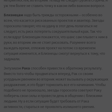
неприятностей, во вторник Тельцу не следует рубить сгоряча. И
уж тем более не ставить точку в каком-либо важном вопросе.
Близнецам
надо быть трижды осторожными – особенно во
всем, что касается рискованных проектов и авантюр. Звезды
гороскопа говорят, что на удачу в этот день полагаться не
следует, есть риск потерпеть сокрушительный крах. Так что
если вдруг Близнецам покажется, что шанс сам плывет к ним в
руки, во вторник им не стоит рисковать. Разумнее всего
выждать время, отложив проект на потом: со временем
ситуация изменится, и Близнецы смогут вернуться к тому, что
задумали.
Энтузиазм
Рака
способен привести к обратному результату.
Вместо того чтобы продвигаться вперед, Рак со своим
усердным рвением во вторник может вызывать у окружающих
раздражение, и это будет тормозить все его начинания. Чтобы
подобного не произошло, звезды гороскопа советуют Раку
поберечь свои силы и провести день в общении с близкими
людьми. Ну а если ситуация будет требовать от Рака
активности, стараться не проявлять излишнего рвения.