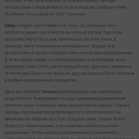
течению, и вы получите массу положительных эмоций,
которых вам с лихвой хватит на всю неделю, сообщает РИА
VladNews со ссылкой на 1001 гороскоп.
Овну
следует приготовиться к тому, что далеко не все
окажется таким, как кажется на первый взгляд. При этом
сюрпризы могут быть как приятными, так и не очень. К
примеру, могут возникнуть неожиданные трудности и
пробуксовки в делах, которые Овен считал давно решенными.
В то же время какие-то сложные вопросы во вторник могут
решиться сами собой, как по волшебству. Другими словами, в
течение дня Овну стоит держать руку на пульсе и быть готовым
к любым неожиданным поворотам.
День не склоняет
Тельца
анализировать или вдаваться в
подробности. Телец может на ходу принимать решения или
отметать идеи, повинуясь лишь внутреннему порыву. Однако
звезды гороскопа предупреждают его, что полагаться на
интуицию во вторник не стоит. Предчувствия, скорее всего,
окажутся обманчивыми, а основанные на них решения –
неверными. Чтобы избежать возможных осложнений и