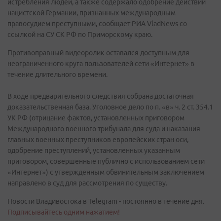
истребления людей, а также содержало одобрение действий
нацистской Германии, признанных международным
правосудием преступными, сообщает РИА VladNews со
ссылкой на СУ СК РФ по Приморскому краю.
Противоправный видеоролик оставался доступным для
неограниченного круга пользователей сети «Интернет» в
течение длительного времени.
В ходе предварительного следствия собрана достаточная
доказательственная база. Уголовное дело по п. «в» ч. 2 ст. 354.1
УК РФ (отрицание фактов, установленных приговором
Международного военного трибунала для суда и наказания
главных военных преступников европейских стран оси,
одобрение преступлений, установленных указанным
приговором, совершенные публично с использованием сети
«Интернет») с утвержденным обвинительным заключением
направлено в суд для рассмотрения по существу.
Новости Владивостока в Telegram - постоянно в течение дня.
Подписывайтесь одним нажатием!