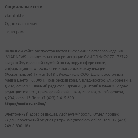
Социальные сети
vkontakte
Одноклассники
Телеграм
На данном сайте распространяется информация сетевого издания
"VLADNEWS" - свидетельство о регистрации СМИ ЭЛ № ФС 77 - 72742,
выдано Федеральной службой по надзору в сфере связи,
информационных технологий и массовых коммуникаций
(Роскомнадзор) 17 мая 2018 г. Учредитель ООО "Дальневосточный
Медиа Центр". 690091, Приморский край, г. Владивосток, ул. Уборевича,
д.20А, офис 13. Главный редактор Юркевич Дмитрий Юрьевич. Адрес
редакции: 690091, Приморский край, г. Владивосток, ул. Уборевича,
д.20А, офис 13. Тел.: +7 (423) 2-415-600.
https://mediadv.online/
Электронный адрес редакции: vladnews@inbox.ru. Отдел продаж
«Дальневосточный Медиа Центр» sale@mediadv.online. Тел.: +7 (423)
249-8-800. 18+