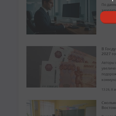
По данн
зарплат
14:26, 8 
В Госд
2027 г
Авторы 
увеличе
подорож
коммуна
13:26, 8 
Скольк
Восток