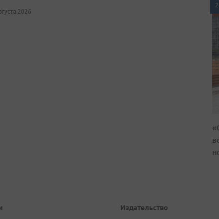
2
августа 2026
«
в
н
и
Издательство