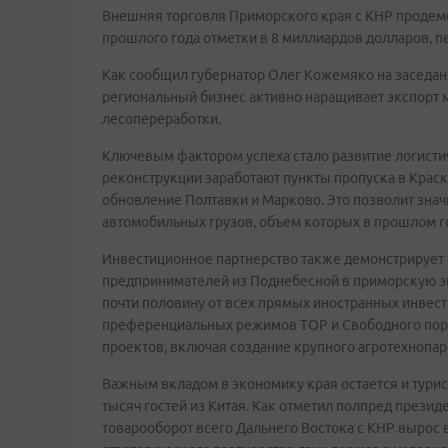
Внешняя торговля Приморского края с КНР продемо
прошлого года отметки в 8 миллиардов долларов, п
Как сообщил губернатор Олег Кожемяко на заседа
региональный бизнес активно наращивает экспорт 
лесопереработки.
Ключевым фактором успеха стало развитие логисти
реконструкции заработают пункты пропуска в Краск
обновление Полтавки и Марково. Это позволит знач
автомобильных грузов, объем которых в прошлом го
Инвестиционное партнерство также демонстрирует 
предпринимателей из Поднебесной в приморскую эк
почти половину от всех прямых иностранных инвест
преференциальных режимов ТОР и Свободного порт
проектов, включая создание крупного агротехнопар
Важным вкладом в экономику края остается и турис
тысяч гостей из Китая. Как отметил полпред презид
товарооборот всего Дальнего Востока с КНР вырос 