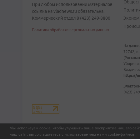
Общест
При любом использовании материалов
Полити
ссылка на vladnews.ru обязательна.
Коммерческий отдел 8 (423) 249-8800
Эконом
Происш
Политика обработки персональных данных
На данно
72742, в
(Роскомн
Уборевич
Владивост
https://m
Электрон
(423) 249
Мы используем cookie, чтобы улучшить ваше восприятие нашего сайт
наш сайт, вы соглашаетесь с использованием нами
cookie-файлов
.