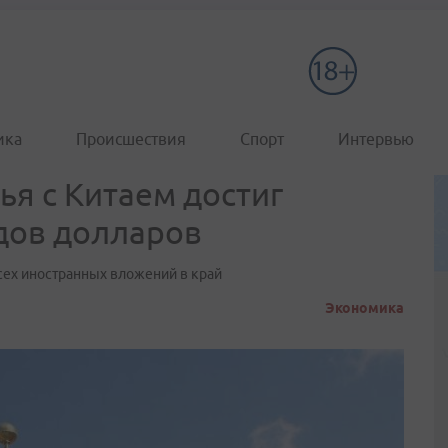
ика
Происшествия
Спорт
Интервью
я с Китаем достиг
дов долларов
сех иностранных вложений в край
Экономика