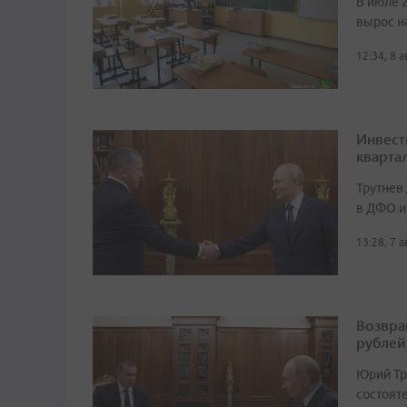
В июле 
вырос н
12:34, 8 
Инвест
кварта
Трутнев
в ДФО и
13:28, 7 
Возвра
рублей
Юрий Тр
состоят