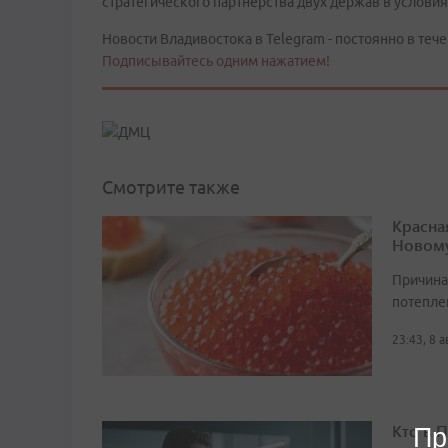
стратегического партнерства двух держав в условия
Новости Владивостока в Telegram - постоянно в тече
Подписывайтесь одним нажатием!
Смотрите также
Красна
Новому
Причина
потепле
23:43, 8 
Кто в 
Пр