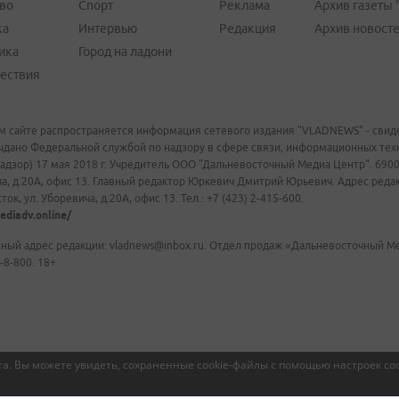
во
Спорт
Реклама
Архив газеты 
ка
Интервью
Редакция
Архив новост
ика
Город на ладони
ествия
м сайте распространяется информация сетевого издания "VLADNEWS" - свиде
ыдано Федеральной службой по надзору в сфере связи, информационных те
адзор) 17 мая 2018 г. Учредитель ООО "Дальневосточный Медиа Центр". 69009
а, д.20А, офис 13. Главный редактор Юркевич Дмитрий Юрьевич. Адрес редакц
ок, ул. Уборевича, д.20А, офис 13. Тел.: +7 (423) 2-415-600.
ediadv.online/
ный адрес редакции: vladnews@inbox.ru. Отдел продаж «Дальневосточный Мед
-8-800. 18+
а. Вы можете увидеть, сохраненные cookie-файлы с помощью настроек coo