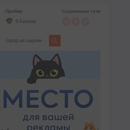
Пробки
Социальные сети
0 баллов
Город на ладони