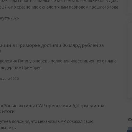
2026 года спрос на школьные костюмы для мальчиков в ДФО
а 27% по сравнению с аналогичным периодом прошлого года
августа 2026
иции в Приморье достигли 86 млрд рублей за
л
 доложил Путину о перевыполнении инвестиционного плана
 лидерстве Приморья
августа 2026
щённые активы САР превысили 6,2 триллиона
: итоги
Ф
утнев доложил, что механизм САР доказал свою
ельность