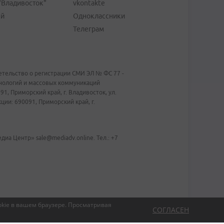
"Владивосток"
vkontakte
ей
Одноклассники
Телеграм
тельство о регистрации СМИ ЭЛ № ФС 77 -
хнологий и массовых коммуникаций
1, Приморский край, г. Владивосток, ул.
ии: 690091, Приморский край, г.
иа Центр» sale@mediadv.online. Тел.: +7
kie в вашем браузере.
Просматривая
СОГЛАСЕН