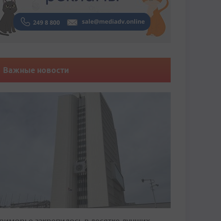
Важные новости
риморье закрепилось в десятке лучших