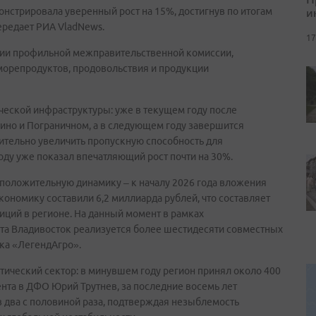
и
нстрировала уверенный рост на 15%, достигнув по итогам
ередает РИА VladNews.
17
нии профильной межправительственной комиссии,
морепродуктов, продовольствия и продукции
ческой инфраструктуры: уже в текущем году после
ино и Пограничном, а в следующем году завершится
ительно увеличить пропускную способность для
ду уже показал впечатляющий рост почти на 30%.
положительную динамику – к началу 2026 года вложения
ономику составили 6,2 миллиарда рублей, что составляет
иций в регионе. На данный момент в рамках
а Владивосток реализуется более шестидесяти совместных
ка «ЛегендАгро».
тический сектор: в минувшем году регион принял около 400
ента в ДФО Юрий Трутнев, за последние восемь лет
в два с половиной раза, подтверждая незыблемость