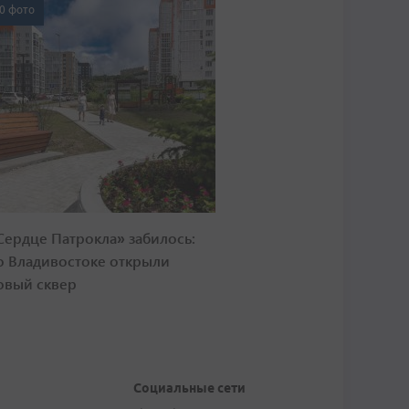
0 фото
Сердце Патрокла» забилось:
о Владивостоке открыли
овый сквер
Социальные сети