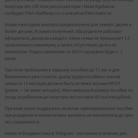
полутора лет. Об этом рассказал юрист Иван Курбаков,
сообщает РИА VladNews со ссылкой на РИА Новости.
Новая ежегодная выплата предназначена для семей с двумя и
более детьми. Условия получения: оба родителя работают
официально, доход на каждого члена семьи не превышает 1,5
прожиточного минимума, а также отсутствуют долги по
алиментам. Подать заявление за 2025 год можно будет с 1
июня.
При этом требования к единому пособию до 17 лет и для
беременных ужесточатся: доход трудоспособных членов
семьи за 12 месяцев должен быть не ниже восьми МРОТ
(ранее — не ниже четырех). Максимальный размер пособия по
уходу за ребенком до полутора лет составит 83 тысячи рублей.
Прежние меры поддержки, включая единовременное пособие
при рождении и ежемесячные выплаты из маткапитала до трех
лет, сохраняются.
Новости Владивостока в Telegram - постоянно в течение дня.