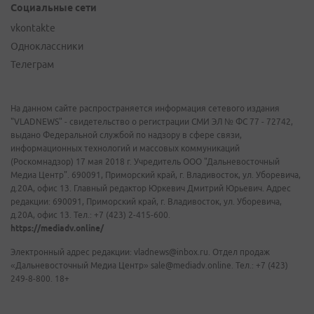
Социальные сети
vkontakte
Одноклассники
Телеграм
На данном сайте распространяется информация сетевого издания
"VLADNEWS" - свидетельство о регистрации СМИ ЭЛ № ФС 77 - 72742,
выдано Федеральной службой по надзору в сфере связи,
информационных технологий и массовых коммуникаций
(Роскомнадзор) 17 мая 2018 г. Учредитель ООО "Дальневосточный
Медиа Центр". 690091, Приморский край, г. Владивосток, ул. Уборевича,
д.20А, офис 13. Главный редактор Юркевич Дмитрий Юрьевич. Адрес
редакции: 690091, Приморский край, г. Владивосток, ул. Уборевича,
д.20А, офис 13. Тел.: +7 (423) 2-415-600.
https://mediadv.online/
Электронный адрес редакции: vladnews@inbox.ru. Отдел продаж
«Дальневосточный Медиа Центр» sale@mediadv.online. Тел.: +7 (423)
249-8-800. 18+