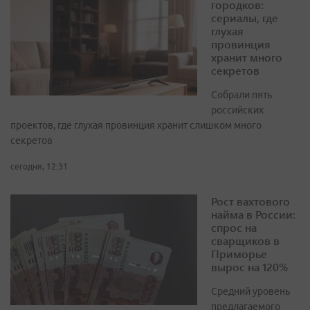
городков:
сериалы, где
глухая
провинция
хранит много
секретов
Собрали пять
российских
проектов, где глухая провинция хранит слишком много
секретов
сегодня, 12:31
Рост вахтового
найма в России:
спрос на
сварщиков в
Приморье
вырос на 120%
Средний уровень
предлагаемого