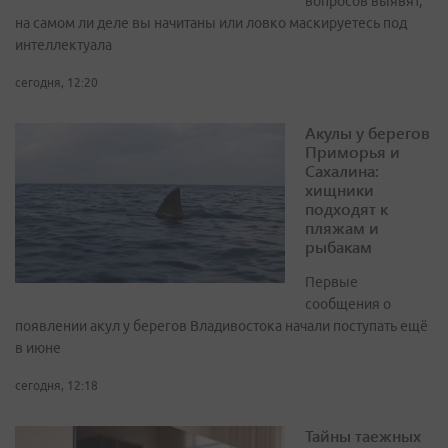
вопросов выявят,
на самом ли деле вы начитаны или ловко маскируетесь под
интеллектуала
сегодня, 12:20
Акулы у берегов
Приморья и
Сахалина:
хищники
подходят к
пляжам и
рыбакам
Первые
сообщения о
появлении акул у берегов Владивостока начали поступать ещё
в июне
сегодня, 12:18
Тайны таежных