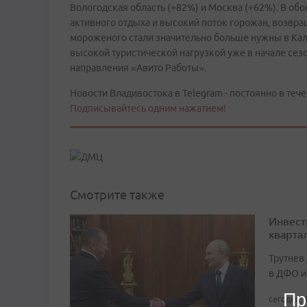
Вологодская область (+82%) и Москва (+62%). В обо
активного отдыха и высокий поток горожан, возвр
мороженого стали значительно больше нужны в Кал
высокой туристической нагрузкой уже в начале сезо
направления «Авито Работы».
Новости Владивостока в Telegram - постоянно в тече
Подписывайтесь одним нажатием!
Смотрите также
Инвест
кварта
Трутнев
в ДФО и
Пр
сегодня, 