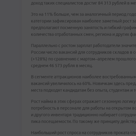
доход таких специалистов достиг 84 313 рублей в м
Это на 11% больше, чем за аналогичный период год
категории зафиксирован наиболее заметный рост 
предполагают посменную занятость и гибкий график
количества отработанных смен, региона и других фа
Параллельно с ростом зарплат работодатели значите
России число вакансий для сотрудников складов в с
(+128%) по сравнению с мартом–апрелем прошлого г
среднем 46 573 рубля в месяц.
В сегменте аттракционов наиболее востребованным
вакансий увеличилось на 60%. Новичкам здесь пред
места подходят кандидатам без опыта, студентам и 
Рост найма в этих сферах отражает сезонную логику
потребность в персонале для работы на открытом во
и другого инвентаря традиционно набирает сотрудн
пика посещаемости. По такому же принципу действу
Наибольший рост спроса на сотрудников проката сп