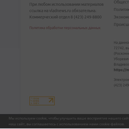
Общест
При любом использовании материалов
Полити
ссылка на vladnews.ru обязательна.
Коммерческий отдел 8 (423) 249-8800
Эконом
Происш
Политика обработки персональных данных
На данно
72742, в
(Роскомн
Уборевич
Владивост
https://m
Электрон
(423) 249
Мы используем cookie, чтобы улучшить ваше восприятие нашего сайт
наш сайт, вы соглашаетесь с использованием нами
cookie-файлов
.