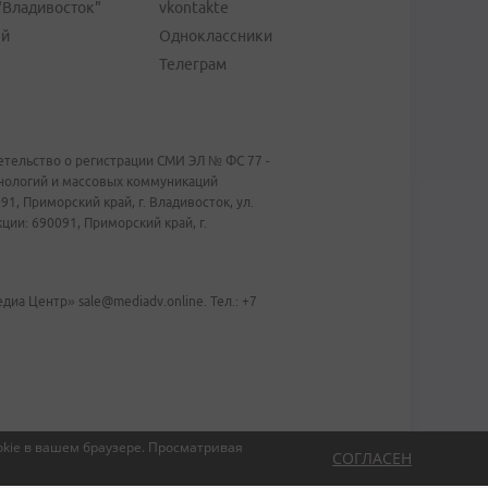
"Владивосток"
vkontakte
ей
Одноклассники
Телеграм
тельство о регистрации СМИ ЭЛ № ФС 77 -
хнологий и массовых коммуникаций
1, Приморский край, г. Владивосток, ул.
ии: 690091, Приморский край, г.
иа Центр» sale@mediadv.online. Тел.: +7
kie в вашем браузере.
Просматривая
СОГЛАСЕН