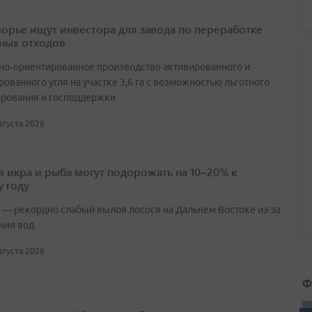
орье ищут инвестора для завода по переработке
ных отходов
но‑ориентированное производство активированного и
ованного угля на участке 3,6 га с возможностью льготного
рования и господдержки
августа 2026
я икра и рыба могут подорожать на 10–20% к
 году
 — рекордно слабый вылов лосося на Дальнем Востоке из-за
ния вод
августа 2026
Ф