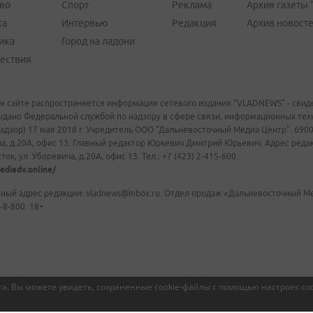
во
Спорт
Реклама
Архив газеты 
ка
Интервью
Редакция
Архив новост
ика
Город на ладони
ествия
м сайте распространяется информация сетевого издания "VLADNEWS" - свиде
ыдано Федеральной службой по надзору в сфере связи, информационных те
адзор) 17 мая 2018 г. Учредитель ООО "Дальневосточный Медиа Центр". 69009
а, д.20А, офис 13. Главный редактор Юркевич Дмитрий Юрьевич. Адрес редакц
ок, ул. Уборевича, д.20А, офис 13. Тел.: +7 (423) 2-415-600.
ediadv.online/
ный адрес редакции: vladnews@inbox.ru. Отдел продаж «Дальневосточный Мед
-8-800. 18+
а. Вы можете увидеть, сохраненные cookie-файлы с помощью настроек coo