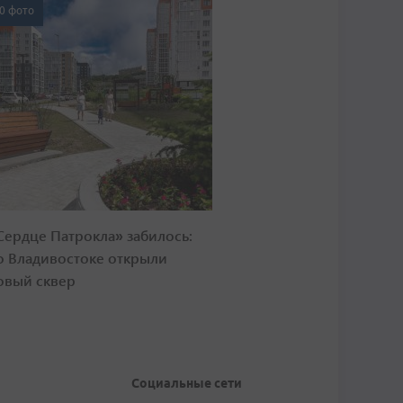
0 фото
Сердце Патрокла» забилось:
о Владивостоке открыли
овый сквер
Социальные сети