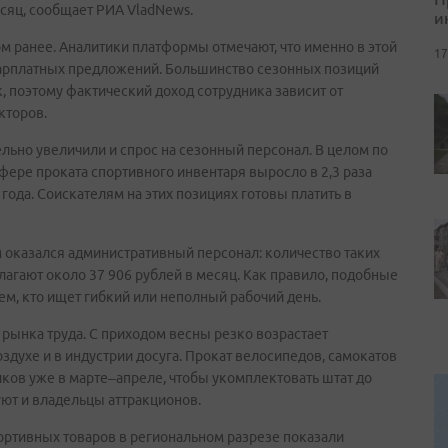
есяц, сообщает РИА VladNews.
и
ом ранее. Аналитики платформы отмечают, что именно в этой
17
зарплатных предложений. Большинство сезонных позиций
, поэтому фактический доход сотрудника зависит от
кторов.
льно увеличили и спрос на сезонный персонал. В целом по
фере проката спортивного инвентаря выросло в 2,3 раза
ода. Соискателям на этих позициях готовы платить в
 оказался административный персонал: количество таких
лагают около 37 906 рублей в месяц. Как правило, подобные
тем, кто ищет гибкий или неполный рабочий день.
 рынка труда. С приходом весны резко возрастает
здухе и в индустрии досуга. Прокат велосипедов, самокатов
иков уже в марте–апреле, чтобы укомплектовать штат до
ют и владельцы аттракционов.
ортивных товаров в региональном разрезе показали