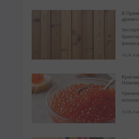
В Прим
древес
Экспорт
брикетир
финанси
16:24, 6 
Красна
Новому
Причина
потепле
15:43, 6 