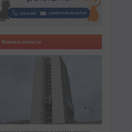
Важные новости
риморье закрепилось в десятке лучших