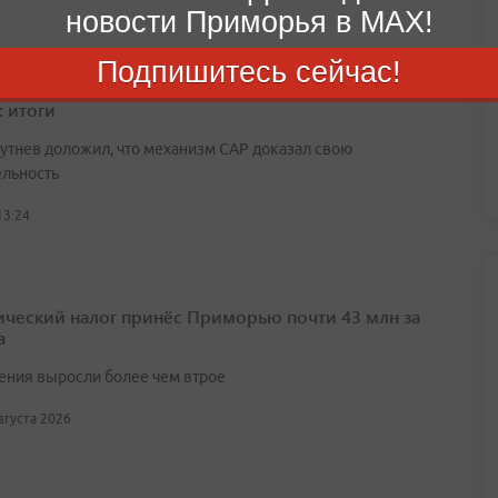
новости Приморья в MAX!
Подпишитесь сейчас!
щённые активы САР превысили 6,2 триллиона
: итоги
утнев доложил, что механизм САР доказал свою
ельность
13:24
ический налог принёс Приморью почти 43 млн за
а
ения выросли более чем втрое
августа 2026