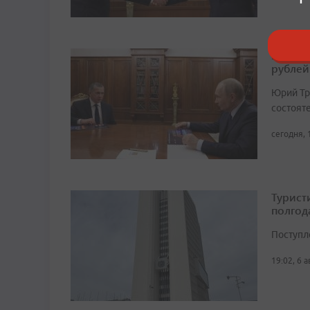
Возвра
рублей
Юрий Тр
состоят
сегодня, 
Турист
полгод
Поступл
19:02, 6 