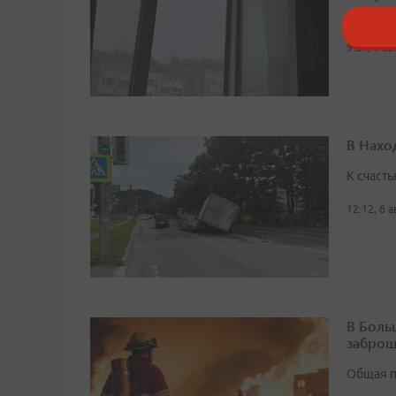
помощь
9:21, 6 а
В Нахо
К счасть
12:12, 6 
В Боль
заброш
Общая п