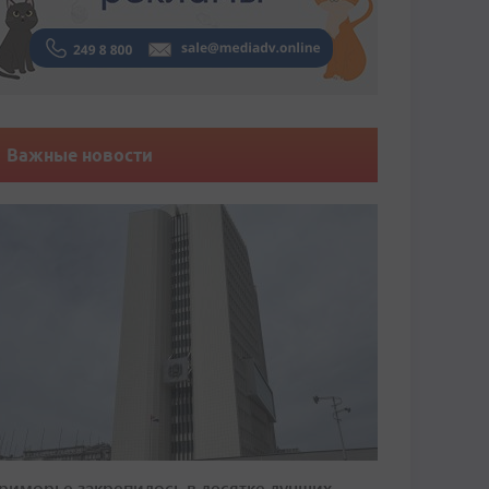
Важные новости
риморье закрепилось в десятке лучших