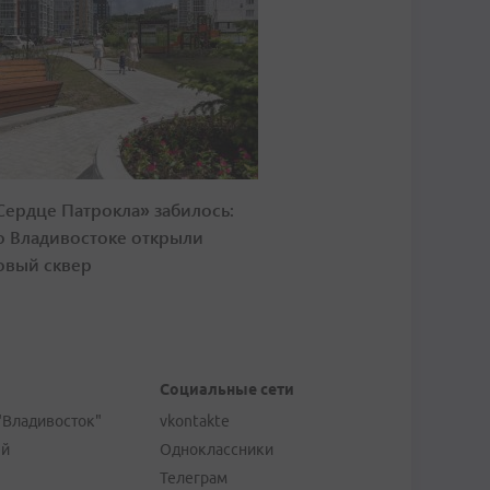
Сердце Патрокла» забилось:
о Владивостоке открыли
овый сквер
Социальные сети
"Владивосток"
vkontakte
ей
Одноклассники
Телеграм