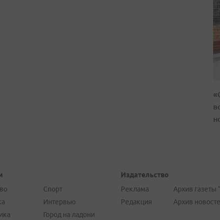
«
в
н
и
Издательство
во
Спорт
Реклама
Архив газеты 
ка
Интервью
Редакция
Архив новост
ика
Город на ладони