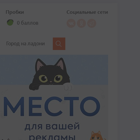
Пробки
Социальные сети
0 баллов
Город на ладони