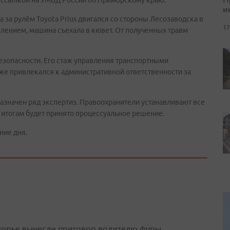
 ссылкой на УМВД России по Приморскому краю.
и
 за рулём Toyota Prius двигался со стороны Лесозаводска в
17
влением, машина съехала в кювет. От полученных травм
безопасности. Его стаж управления транспортными
уже привлекался к административной ответственности за
азначен ряд экспертиз. Правоохранители устанавливают все
о итогам будет принято процессуальное решение.
ние дня.
орье вынесли приговор водителю фуры,