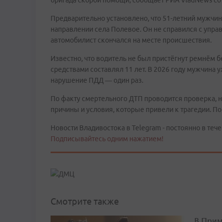
бригада скорой помощи, сообщает РИА VladNews со
Предварительно установлено, что 51-летний мужчина
направлении села Полевое. Он не справился с упра
автомобилист скончался на месте происшествия.
Известно, что водитель не был пристёгнут ремнём 
средствами составлял 11 лет. В 2026 году мужчина 
нарушение ПДД — один раз.
По факту смертельного ДТП проводится проверка, н
причины и условия, которые привели к трагедии. П
Новости Владивостока в Telegram - постоянно в тече
Подписывайтесь одним нажатием!
Смотрите также
В Прим