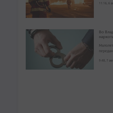
11:16, 6 
Во Вла
наркот
Малолет
передан
9:48, 7 а