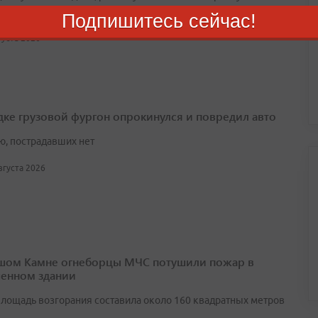
Подпишитесь сейчас!
вгуста 2026
дке грузовой фургон опрокинулся и повредил авто
ю, пострадавших нет
августа 2026
шом Камне огнеборцы МЧС потушили пожар в
енном здании
лощадь возгорания составила около 160 квадратных метров