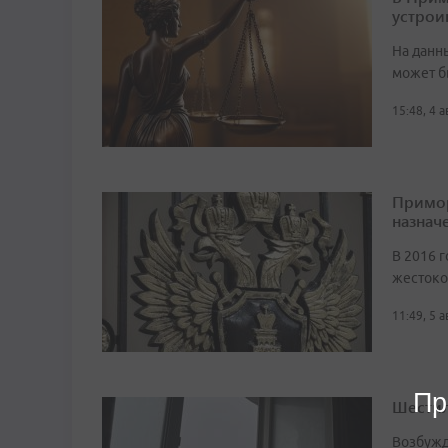
устрои
На данн
может б
15:48, 4 
Примор
назначе
В 2016 г
жестоко
11:49, 5 
Пр
Шестил
Возбужд