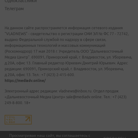
Одноклассники
Телеграм
На данном сайте распространяется информация сетевого издания
"VLADNEWS" - свидетельство о регистрации СМИ ЭЛ № ФС 77 - 72742,
выдано Федеральной службой по надзору в сфере связи,
информационных технологий и массовых коммуникаций
(Роскомнадзор) 17 мая 2018 г. Учредитель ООО "Дальневосточный
Медиа Центр". 690091, Приморский край, г. Владивосток, ул. Уборевича,
д.20А, офис 13. Главный редактор Юркевич Дмитрий Юрьевич. Адрес
редакции: 690091, Приморский край, г. Владивосток, ул. Уборевича,
д.20А, офис 13. Тел.: +7 (423) 2-415-600.
https://mediadv.online/
Электронный адрес редакции: vladnews@inbox.ru. Отдел продаж
«Дальневосточный Медиа Центр» sale@mediadv.online. Тел.: +7 (423)
249-8-800. 18+
Просматривая наш сайт, вы соглашаетесь с