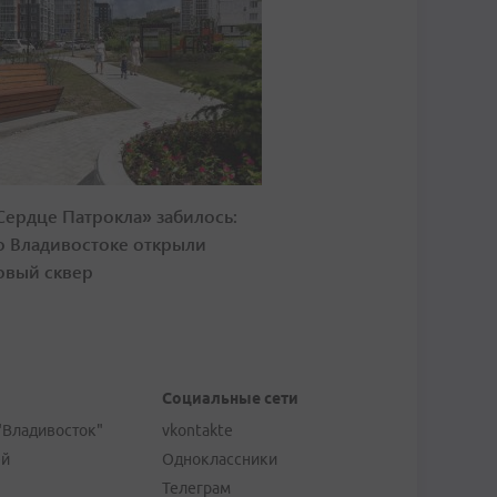
Сердце Патрокла» забилось:
о Владивостоке открыли
овый сквер
Социальные сети
"Владивосток"
vkontakte
ей
Одноклассники
Телеграм