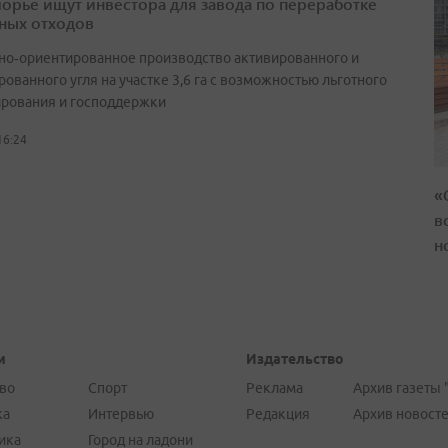
орье ищут инвестора для завода по переработке
ных отходов
но‑ориентированное производство активированного и
ованного угля на участке 3,6 га с возможностью льготного
рования и господдержки
16:24
«
в
н
и
Издательство
во
Спорт
Реклама
Архив газеты 
ка
Интервью
Редакция
Архив новост
ика
Город на ладони