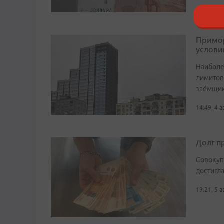
Примор
услови
Наиболе
лимитов
заёмщи
14:49, 4 
Долг п
Совокуп
достигл
19:21, 5 