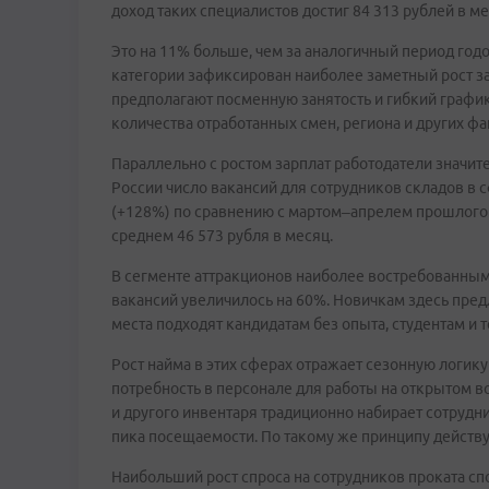
доход таких специалистов достиг 84 313 рублей в м
Это на 11% больше, чем за аналогичный период год
категории зафиксирован наиболее заметный рост 
предполагают посменную занятость и гибкий график
количества отработанных смен, региона и других фа
Параллельно с ростом зарплат работодатели значите
России число вакансий для сотрудников складов в с
(+128%) по сравнению с мартом–апрелем прошлого г
среднем 46 573 рубля в месяц.
В сегменте аттракционов наиболее востребованным
вакансий увеличилось на 60%. Новичкам здесь пред
места подходят кандидатам без опыта, студентам и 
Рост найма в этих сферах отражает сезонную логику
потребность в персонале для работы на открытом во
и другого инвентаря традиционно набирает сотрудн
пика посещаемости. По такому же принципу действу
Наибольший рост спроса на сотрудников проката сп