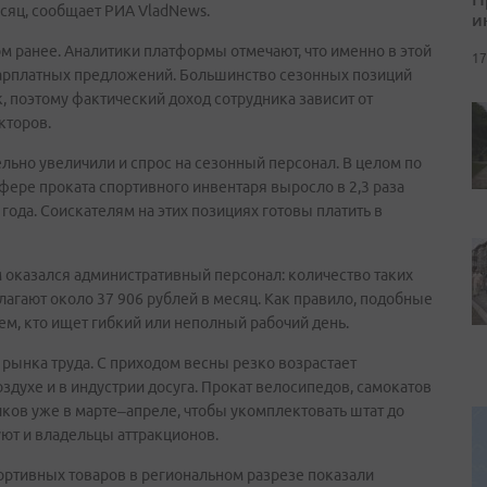
есяц, сообщает РИА VladNews.
и
ом ранее. Аналитики платформы отмечают, что именно в этой
17
зарплатных предложений. Большинство сезонных позиций
, поэтому фактический доход сотрудника зависит от
кторов.
льно увеличили и спрос на сезонный персонал. В целом по
фере проката спортивного инвентаря выросло в 2,3 раза
ода. Соискателям на этих позициях готовы платить в
 оказался административный персонал: количество таких
лагают около 37 906 рублей в месяц. Как правило, подобные
тем, кто ищет гибкий или неполный рабочий день.
 рынка труда. С приходом весны резко возрастает
здухе и в индустрии досуга. Прокат велосипедов, самокатов
иков уже в марте–апреле, чтобы укомплектовать штат до
ют и владельцы аттракционов.
ортивных товаров в региональном разрезе показали