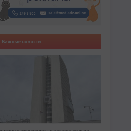
Важные новости
риморье закрепилось в десятке лучших