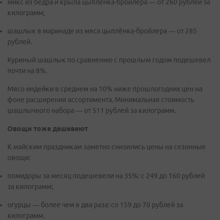
микс из бедра и крыла цыплёнка-бройлера — от 260 рублей за
килограмм;
шашлык в маринаде из мяса цыплёнка-бройлера — от 285
рублей.
Куриный шашлык по сравнению с прошлым годом подешевел
почти на 8%.
Мясо индейки в среднем на 10% ниже прошлогодних цен на
фоне расширения ассортимента. Минимальная стоимость
шашлычного набора — от 511 рублей за килограмм.
Овощи тоже дешевеют
К майским праздникам заметно снизились цены на сезонные
овощи:
помидоры за месяц подешевели на 35%: с 249 до 160 рублей
за килограмм;
огурцы — более чем в два раза: со 159 до 70 рублей за
килограмм.