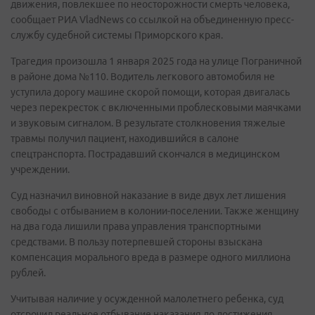
движения, повлекшее по неосторожности смерть человека,
сообщает РИА VladNews со ссылкой на объединенную пресс-
службу судебной системы Приморского края.
Трагедия произошла 1 января 2025 года на улице Пограничной
в районе дома №110. Водитель легкового автомобиля не
уступила дорогу машине скорой помощи, которая двигалась
через перекресток с включенными проблесковыми маячками
и звуковым сигналом. В результате столкновения тяжелые
травмы получил пациент, находившийся в салоне
спецтранспорта. Пострадавший скончался в медицинском
учреждении.
Суд назначил виновной наказание в виде двух лет лишения
свободы с отбыванием в колонии-поселении. Также женщину
на два года лишили права управления транспортными
средствами. В пользу потерпевшей стороны взыскана
компенсация морального вреда в размере одного миллиона
рублей.
Учитывая наличие у осужденной малолетнего ребенка, суд
отсрочил реальное отбывание наказания до достижения