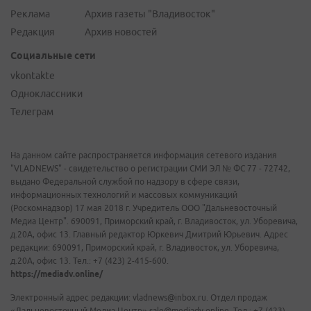
Реклама
Архив газеты "Владивосток"
Редакция
Архив новостей
Социальные сети
vkontakte
Одноклассники
Телеграм
На данном сайте распространяется информация сетевого издания
"VLADNEWS" - свидетельство о регистрации СМИ ЭЛ № ФС 77 - 72742,
выдано Федеральной службой по надзору в сфере связи,
информационных технологий и массовых коммуникаций
(Роскомнадзор) 17 мая 2018 г. Учредитель ООО "Дальневосточный
Медиа Центр". 690091, Приморский край, г. Владивосток, ул. Уборевича,
д.20А, офис 13. Главный редактор Юркевич Дмитрий Юрьевич. Адрес
редакции: 690091, Приморский край, г. Владивосток, ул. Уборевича,
д.20А, офис 13. Тел.: +7 (423) 2-415-600.
https://mediadv.online/
Электронный адрес редакции: vladnews@inbox.ru. Отдел продаж
«Дальневосточный Медиа Центр» sale@mediadv.online. Тел.: +7 (423)