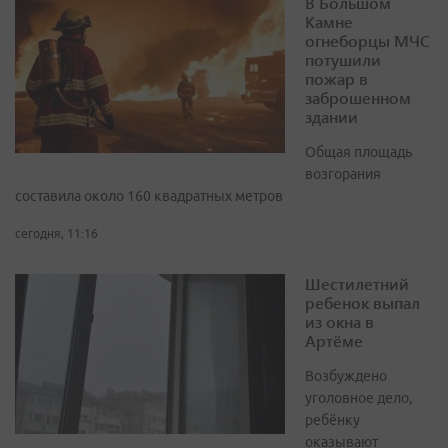
В Большом
Камне
огнеборцы МЧС
потушили
пожар в
заброшенном
здании
Общая площадь
возгорания
составила около 160 квадратных метров
сегодня, 11:16
Шестилетний
ребенок выпал
из окна в
Артёме
Возбуждено
уголовное дело,
ребёнку
оказывают