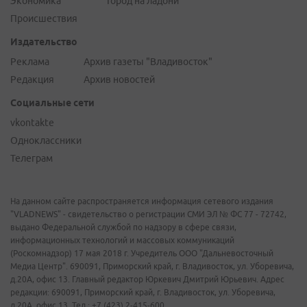
Экономика
Город на ладони
Происшествия
Издательство
Реклама
Архив газеты "Владивосток"
Редакция
Архив новостей
Социальные сети
vkontakte
Одноклассники
Телеграм
На данном сайте распространяется информация сетевого издания
"VLADNEWS" - свидетельство о регистрации СМИ ЭЛ № ФС 77 - 72742,
выдано Федеральной службой по надзору в сфере связи,
информационных технологий и массовых коммуникаций
(Роскомнадзор) 17 мая 2018 г. Учредитель ООО "Дальневосточный
Медиа Центр". 690091, Приморский край, г. Владивосток, ул. Уборевича,
д.20А, офис 13. Главный редактор Юркевич Дмитрий Юрьевич. Адрес
редакции: 690091, Приморский край, г. Владивосток, ул. Уборевича,
д.20А, офис 13. Тел.: +7 (423) 2-415-600.