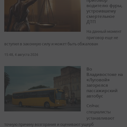
водителю фуры,
устроившему
смертельное
ДТП
На данный момент
приговор еще не
вступил в законную силу и может быть обжалован
15:48, 4 августа 2026
Во
Владивостоке на
«Луговой»
загорелся
пассажирский
автобус
Сейчас
специалисты
устанавливают
точную причину возгорания и оценивают ущерб