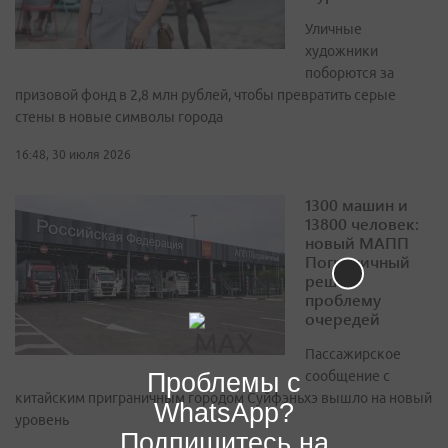
Уличные
художники
поборются за
призовой фонд в 2,8 млн рублей, чтобы превратить серые
стены в новые символы города
16:48, 30 июля 2026
1300 машин и
13800 человек:
новый МАПП
Пограничный
решит
проблему
очередей
Пассажирское
Проблемы с
сообщение с
китайским приграничным городом Суйфэньхэ вышло на новый
WhatsApp?
уровень
Подпишитесь на