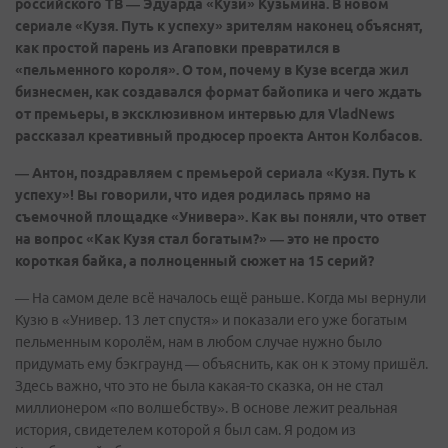
российского ТВ — Эдуарда «Кузи» Кузьмина. В новом
сериале «Кузя. Путь к успеху» зрителям наконец объяснят,
как простой парень из Агаповки превратился в
«пельменного короля». О том, почему в Кузе всегда жил
бизнесмен, как создавался формат байопика и чего ждать
от премьеры, в эксклюзивном интервью для VladNews
рассказал креативный продюсер проекта Антон Колбасов.
— Антон, поздравляем с премьерой сериала «Кузя. Путь к
успеху»! Вы говорили, что идея родилась прямо на
съемочной площадке «Универа». Как вы поняли, что ответ
на вопрос «Как Кузя стал богатым?» — это не просто
короткая байка, а полноценный сюжет на 15 серий?
— На самом деле всё началось ещё раньше. Когда мы вернули
Кузю в «Универ. 13 лет спустя» и показали его уже богатым
пельменным королём, нам в любом случае нужно было
придумать ему бэкграунд — объяснить, как он к этому пришёл.
Здесь важно, что это не была какая-то сказка, он не стал
миллионером «по волшебству». В основе лежит реальная
история, свидетелем которой я был сам. Я родом из