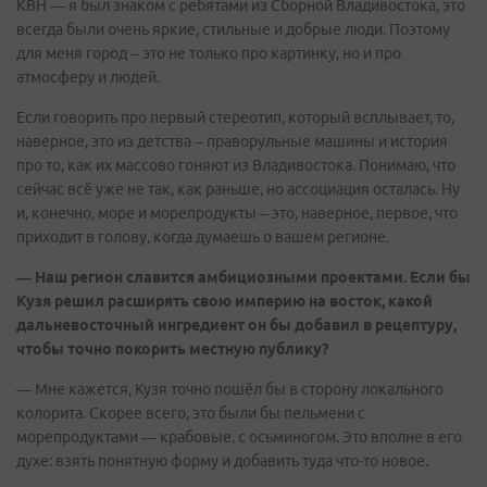
КВН — я был знаком с ребятами из Сборной Владивостока, это
всегда были очень яркие, стильные и добрые люди. Поэтому
для меня город – это не только про картинку, но и про
атмосферу и людей.
Если говорить про первый стереотип, который всплывает, то,
наверное, это из детства – праворульные машины и история
про то, как их массово гоняют из Владивостока. Понимаю, что
сейчас всё уже не так, как раньше, но ассоциация осталась. Ну
и, конечно, море и морепродукты – это, наверное, первое, что
приходит в голову, когда думаешь о вашем регионе.
— Наш регион славится амбициозными проектами. Если бы
Кузя решил расширять свою империю на восток, какой
дальневосточный ингредиент он бы добавил в рецептуру,
чтобы точно покорить местную публику?
— Мне кажется, Кузя точно пошёл бы в сторону локального
колорита. Скорее всего, это были бы пельмени с
морепродуктами — крабовые, с осьминогом. Это вполне в его
духе: взять понятную форму и добавить туда что-то новое.