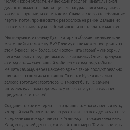
Челябинской области, и у нас один предприниматель начал
делать пельмени — настоящие, из натурального мяса, такие,
какие мы привыкли лепить дома. Сначала это были небольшие
партии, потом производство разрослось на район, дальше их
начали заказывать уже в Челябинске и поставлять в магазины.
Мы подумали: а почему Кузя, который обожает пельмени, не
может пойти тем же путём? Почему он не может построить на
этом бизнес? Тем более, если вспомнить старый «Универ», у
него уже была предпринимательская жилка. Он же придумал
«кетчунез» — смешанный майонез с кетчупом, чтобы не
мешать самому. Через какое-то время такой продукт реально
появился на полках магазинов. То есть в Кузе изначально
заложен этот дух стартапера. Он может быть не самым
интеллектуальным героем, но у него есть чутьё и желание
придумать что-то своё.
Создание такой империи — это длинный, многослойный путь,
который нам было интересно рассказать во всех деталях. Плюс
в сериале мы возвращаемся в Агаповку — показываем маму
Кузи, его друзей детства, жителей этого мира. Там же зритель