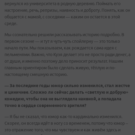
вернулся из университета в родную деревню. Поймать его
настроение, речь, репризы, наивность и доброту. Понять, как он
общается с мамой, с соседями — каким он остается в этой
среде.
Мы сознательно решили рассказывать историю подробно. В
первом сезоне — и тут я чуть-чуть спойлерну — это только
начало пути. Мы показываем, как рождается сама идея с
пельменями. Важно, что Кузя делает это не просто ради денег, а
от души, и именно поэтому дело приносит результат. Нашим
главным ориентиром было сделать живую, тёплую и по-
настоящему смешную историю.
— За последние годы юмор сильно изменился, стал жестче
и циничнее. Сложно ли сейчас делать «светлую и добрую»
комедию, чтобы она не выглядела наивной, а попадала
точно в сердце современного зрителя?
— Я бы не сказал, что юмор как-то кардинально изменился.
Скорее, он всегда идёт в ногу со временем, потому что юмор –
это отражение того, что мы чувствуем и как живём здесь и