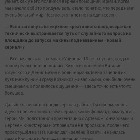
узнаёт, как у него появился верный помощник Герман. Когда
мы начали всё это придумывать, стало понятно, что перед нами
очень богатый мир. Честно, это тянет не на один сезон.
— Если заглянуть на «кухню» креативного продюсера: как
технически выстраивается путь от случайного вопроса на
площадке до запуска махины под названием «новый
сериал»?
— Всё началось на съёмках «Универа. 13 лет спустя», когда в
новой реальности появились Кузя в исполнении Виталия
Гогунского и Денис Бузин в роли Германа. Меня зацепил их
дуэт. Между ними сразу возникла живая химия, они были очень
смешными, и появилось ощущение — здесь точно есть что-то
большее.
Дальше начинается продюсерская работа. Ты оформляешь
идею в презентацию: о чём сериал, какой формат, драматургия,
герои. Мы подготовили презентацию с Артемом Гончаровым и
Сергеем Кинстлером и отправили её в продакшн, после чего
проект ушёл на ТНТ. Канал дал «зелёный свет», и началась
самая большая работа — написание сезона.