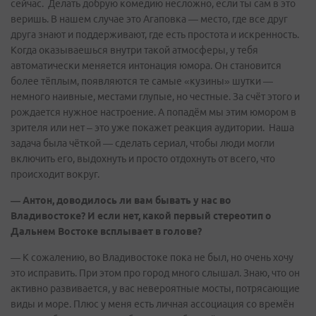
сейчас. Делать добрую комедию несложно, если ты сам в это
веришь. В нашем случае это Агаповка — место, где все друг
друга знают и поддерживают, где есть простота и искренность.
Когда оказываешься внутри такой атмосферы, у тебя
автоматически меняется интонация юмора. Он становится
более тёплым, появляются те самые «кузины» шутки —
немного наивные, местами глупые, но честные. За счёт этого и
рождается нужное настроение. А попадём мы этим юмором в
зрителя или нет – это уже покажет реакция аудитории. Наша
задача была чёткой — сделать сериал, чтобы люди могли
включить его, выдохнуть и просто отдохнуть от всего, что
происходит вокруг.
— Антон, доводилось ли вам бывать у нас во
Владивостоке? И если нет, какой первый стереотип о
Дальнем Востоке всплывает в голове?
— К сожалению, во Владивостоке пока не был, но очень хочу
это исправить. При этом про город много слышал. Знаю, что он
активно развивается, у вас невероятные мосты, потрясающие
виды и море. Плюс у меня есть личная ассоциация со времён