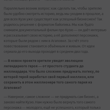
Параллельно возник вопрос: как сделать так, чтобы зрителю
было удобно смотреть историю, ведь мы уходим в прошлое, а
для всех Кузя уже существует как успешный бизнесмен? Так
родилось решение с форматом байопика. Мы как будто
снимаем документальный фильм про Кузю — он даёт интервью
и рассказывает свою историю, а её дополняют персонажи,
которые были рядом с ним в Агаповке. За счёт этого
повествование становится объёмным и живым. От идеи
сериала до его выхода проходит в среднем два года.
— В новом проекте зрители увидят эволюцию
легендарного героя — от простого студента до
миллиардера. Что было сложнее: придумать логику, по
которой герой заработал свой первый миллион, или
сохранить в этом миллионере того самого парня из
Агаповки?
— Наверное, самое сложное — не придумать сам бизнес, а
заново найти Кузю. Нам нужно было вернуть того самого
персонажа — молодого, ещё не успешного, который только