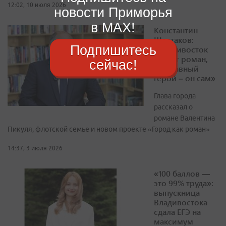
12:02, 10 июля 2026
новости Приморья
в MAX!
Константин
Шестаков:
Подпишитесь
«Владивосток
читает роман,
сейчас!
где главный
герой – он сам»
Глава города
рассказал о
романе Валентина
Пикуля, флотской семье и новом проекте «Город как роман»
14:37, 3 июля 2026
«100 баллов —
это 99% труда»:
выпускница
Владивостока
сдала ЕГЭ на
максимум