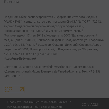
Телеграм
На данном сайте распространяется информация сетевого издания
"VLADNEWS" - свидетельство о регистрации СМИ ЭЛ № ФС 77 - 72742,
выдано Федеральной службой по надзору в сфере связи,
информационных технологий и массовых коммуникаций
(Роскомнадзор) 17 мая 2018 г. Учредитель ООО "Дальневосточный
Медиа Центр". 690091, Приморский край, г. Владивосток, ул. Уборевича,
д.20А, офис 13. Главный редактор Юркевич Дмитрий Юрьевич. Адрес
редакции: 690091, Приморский край, г. Владивосток, ул. Уборевича,
д.20А, офис 13. Тел.: +7 (423) 2-415-600.
https://mediadv.online/
Электронный адрес редакции: vladnews@inbox.ru. Отдел продаж
«Дальневосточный Медиа Центр» sale@mediadv.online. Тел.: +7 (423)
249-8-800. 18+
Просматривая наш сайт, вы соглашаетесь с
СОГЛАСЕН
использованием нами
cookie-файлов
.