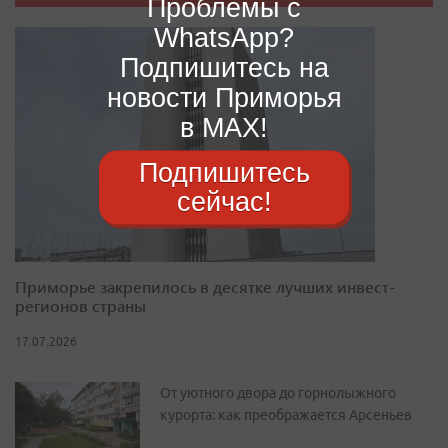
Проблемы с
WhatsApp?
Подпишитесь на
новости Приморья
в MAX!
Подпишитесь
сейчас!
Приморье закрепилось в десятке лучших инвест-
регионов страны
17.07.2026
От уютного двора до горнолыжного
курорта: как преображается Арсеньев