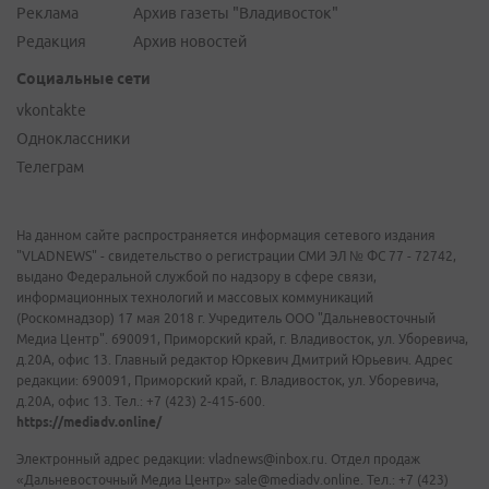
Реклама
Архив газеты "Владивосток"
Редакция
Архив новостей
Социальные сети
vkontakte
Одноклассники
Телеграм
На данном сайте распространяется информация сетевого издания
"VLADNEWS" - свидетельство о регистрации СМИ ЭЛ № ФС 77 - 72742,
выдано Федеральной службой по надзору в сфере связи,
информационных технологий и массовых коммуникаций
(Роскомнадзор) 17 мая 2018 г. Учредитель ООО "Дальневосточный
Медиа Центр". 690091, Приморский край, г. Владивосток, ул. Уборевича,
д.20А, офис 13. Главный редактор Юркевич Дмитрий Юрьевич. Адрес
редакции: 690091, Приморский край, г. Владивосток, ул. Уборевича,
д.20А, офис 13. Тел.: +7 (423) 2-415-600.
https://mediadv.online/
Электронный адрес редакции: vladnews@inbox.ru. Отдел продаж
«Дальневосточный Медиа Центр» sale@mediadv.online. Тел.: +7 (423)