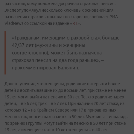
разъяснил, кому положена досрочная страховая пенсия.
Эксперт упомянул несколько ключевых оснований для
назначения страховых выплат по старости, сообщает РИА
VladNews со ссылкой на издание «
RT
».
«Гражданам, имеющим страховой стаж больше
42/37 лет (мужчины и женщины
соответственно), может быть назначена
страховая пенсия на два года раньше», –
прокомментировал Балынин.
Доцент уточнил, что женщины, родившие пятерых и более
детей и воспитывавшие их до восьми лет, при стаже не менее
15 лет могут выйти на пенсию в 50 лет. Те, кто родил четырех
детей, – в 56 лет, трех – в 57 лет. При наличии 20 лет стажа, из
которых 12 – на Крайнем Севере или 17 в приравненных
местностях, пенсия назначается в 50 лет. Мужчины – инвалиды
по зрению I группы могут выйти на пенсию в 50 лет при стаже
15 лет, а имеющие стаж в 10 лет женщины – в 40 лет.