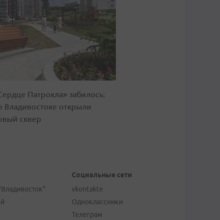
Сердце Патрокла» забилось:
о Владивостоке открыли
овый сквер
Социальные сети
"Владивосток"
vkontakte
ей
Одноклассники
Телеграм