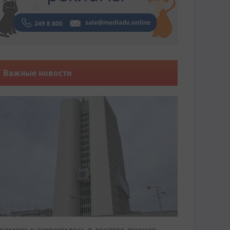
Важные новости
риморье закрепилось в десятке лучших