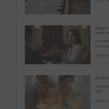
21:32, 7 
Когда 
юрист
По совм
работода
сегодня, 
Депута
Граждан
ЖКУ
сегодня, 