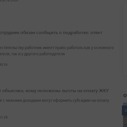
августа 2026
сотрудник обязан сообщить о подработке: ответ
а
естительству работник имеет право работать как у основного
теля, так и у другого работодателя
00:26
т объяснил, кому положены льготы на оплату ЖКУ
Ф
е с низкими доходами могут оформить субсидию на оплату
2
01:28