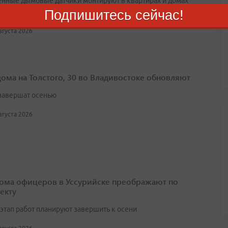
нные дымовые датчики монтируют в квартирах и домах
Подпишитесь сейчас!
ых категорий граждан
августа 2026
дома на Толстого, 30 во Владивостоке обновляют
завершат осенью
августа 2026
ома офицеров в Уссурийске преображают по
екту
этап работ планируют завершить к осени