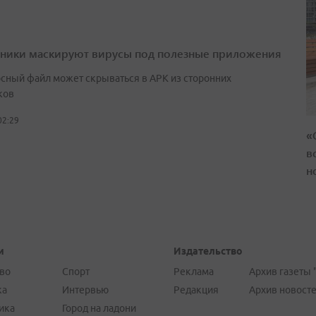
ики маскируют вирусы под полезные приложения
сный файл может скрываться в APK из сторонних
ков
02:29
«
в
н
и
Издательство
во
Спорт
Реклама
Архив газеты 
ка
Интервью
Редакция
Архив новост
ика
Город на ладони