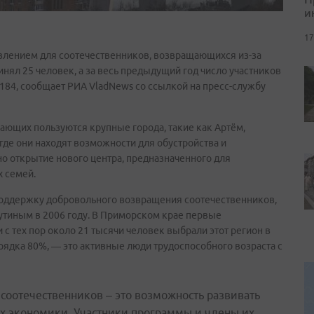
и
17
влением для соотечественников, возвращающихся из-за
инял 25 человек, а за весь предыдущий год число участников
184, сообщает РИА VladNews со ссылкой на пресс-службу
ающих пользуются крупные города, такие как Артём,
 где они находят возможности для обустройства и
но открытие нового центра, предназначенного для
 семей.
 поддержку добровольного возвращения соотечественников,
тиным в 2006 году. В Приморском крае первые
 с тех пор около 21 тысячи человек выбрали этот регион в
порядка 80%, — это активные люди трудоспособного возраста с
оотечественников – это возможность развивать
х экономики. Участники программы и члены их