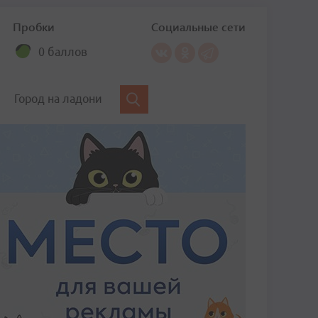
Пробки
Социальные сети
0 баллов
Город на ладони