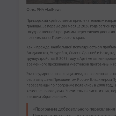
Фото: РИА VladNews
Приморский край остается привлекательным напра
границы. За первые два месяца 2026 года регион пр
государственной программы переселения достигло 
правительства Приморского края.
Как и прежде, наибольшей популярностью у прибыв
Владивосток, Уссурийск, Спасск-Дальний и Находка,
трудоустройства. В 2027 году в Артёме запланирова
временного проживания участников программы и их
Эта государственная инициатива, направленная на
была запущена Президентом России Владимиром Пу
переселенцы по программе появились в 2008 году, и
качестве нового дома. Значительная часть из них, 
высшим образованием.
«Программа добровольного переселения с
Приморский край в самых разных отрасля