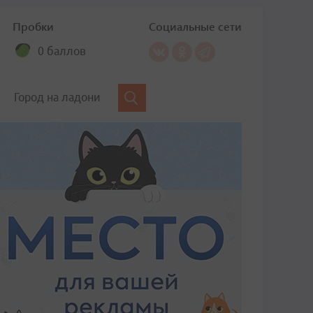
Пробки
Социальные сети
0 баллов
Город на ладони