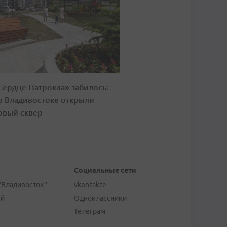
Сердце Патрокла» забилось:
о Владивостоке открыли
овый сквер
Социальные сети
"Владивосток"
vkontakte
ей
Одноклассники
Телеграм