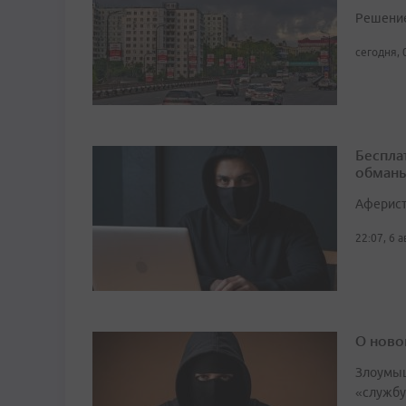
Решение 
сегодня, 
Беспла
обманы
Аферист
22:07, 6 
О ново
Злоумыш
«службу