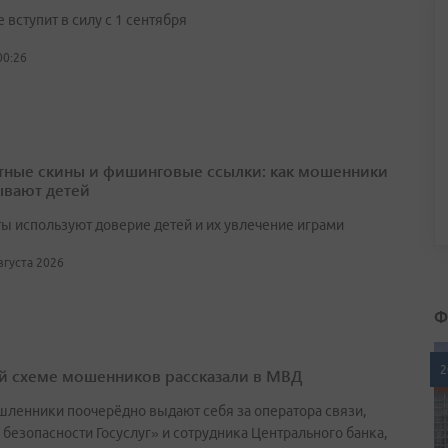
вступит в силу с 1 сентября
00:26
тные скины и фишинговые ссылки: как мошенники
вают детей
ы используют доверие детей и их увлечение играми
августа 2026
Ф
2
й схеме мошенников рассказали в МВД
ленники поочерёдно выдают себя за оператора связи,
 безопасности Госуслуг» и сотрудника Центрального банка,