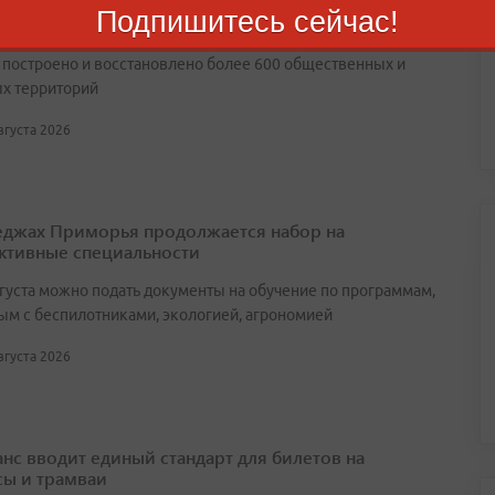
аря инициативным жителям в Приморье
Подпишитесь сейчас!
ажаются села
т построено и восстановлено более 600 общественных и
х территорий
августа 2026
еджах Приморья продолжается набор на
ктивные специальности
вгуста можно подать документы на обучение по программам,
ым с беспилотниками, экологией, агрономией
августа 2026
нс вводит единый стандарт для билетов на
сы и трамваи