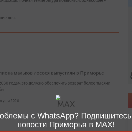
ой дождь. Ночная температура повысится, однако днем
ние дня.
лиона мальков лосося выпустили в Приморье
2030 годам это должно обеспечить возврат более тысячи
бы
августа 2026
облемы с WhatsApp? Подпишитесь
новости Приморья в MAX!