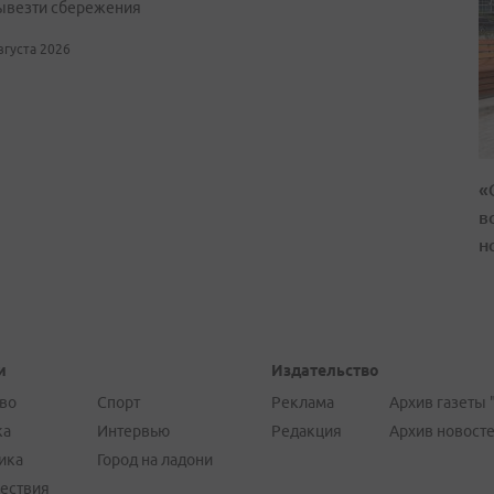
ывезти сбережения
августа 2026
«
в
н
и
Издательство
во
Спорт
Реклама
Архив газеты 
ка
Интервью
Редакция
Архив новост
ика
Город на ладони
ествия