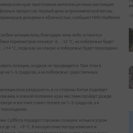
 Приморском крае приготовила жителям региона настоящие
и
ферных процессов: первый день астрономической весны
17
ит приморцев дождями и облачностью, сообщает РИА VladNews
 гребня антициклона, благодаря чему небо останется
бики термометров покажут -6…-12 °C, на побережье будет
8…+14 °C, тогда как на севере и побережье будет прохладнее
ивать позиции, осадков не предвидится. При этом в
е на 1–5 градусов, а на побережье существенных
 антициклона разрушится, и со стороны Китая подойдет
блаками, в южной половине края местами пройдут дожди.
вере и востоке станет теплее на 1–5 градусов, а в
 похолодание.
и. Суббота порадует горожан солнцем: ночью и утром
тся до +6…+9 °C. В воскресенье погода изменится: