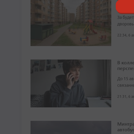
Благод
преобр
За буде
дворовы
22:34, 6 
В колл
перспе
До 15 а
связанн
21:31, 6 
Минтра
автобу