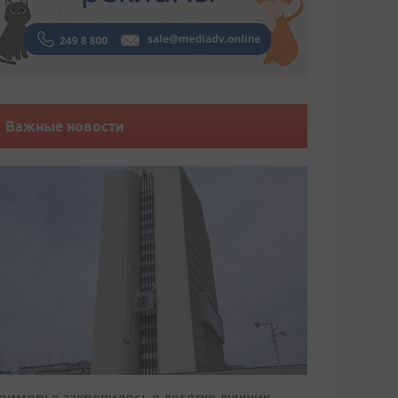
Важные новости
риморье закрепилось в десятке лучших