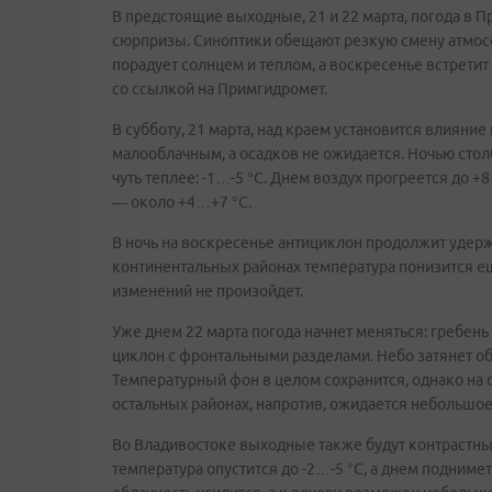
В предстоящие выходные, 21 и 22 марта, погода в
сюрпризы. Синоптики обещают резкую смену атмос
порадует солнцем и теплом, а воскресенье встрет
со ссылкой на Примгидромет.
В субботу, 21 марта, над краем установится влияние
малооблачным, а осадков не ожидается. Ночью стол
чуть теплее: -1…-5 °C. Днем воздух прогреется до +
— около +4…+7 °C.
В ночь на воскресенье антициклон продолжит удерж
континентальных районах температура понизится ещ
изменений не произойдет.
Уже днем 22 марта погода начнет меняться: гребень
циклон с фронтальными разделами. Небо затянет о
Температурный фон в целом сохранится, однако на се
остальных районах, напротив, ожидается небольшое
Во Владивостоке выходные также будут контрастным
температура опустится до -2…-5 °C, а днем подниме