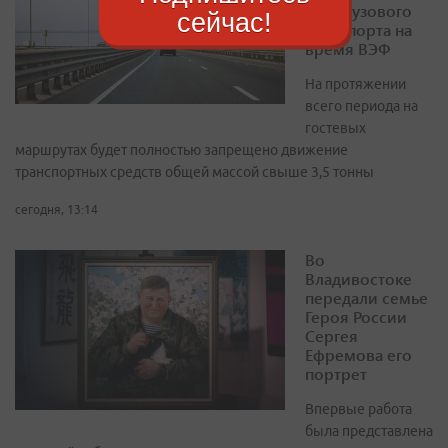
для грузового
сейчас!
транспорта на
время ВЭФ
На протяжении
всего периода на
гостевых
маршрутах будет полностью запрещено движение
транспортных средств общей массой свыше 3,5 тонны
сегодня, 13:14
Во
Владивостоке
передали семье
Героя России
Сергея
Ефремова его
портрет
Впервые работа
была представлена