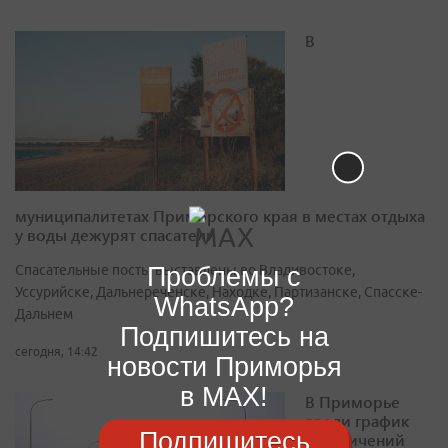
В
муниципалитетах Приморского края в местах отдыха
у воды дежурят спасатели
Проблемы с
Спасательные посты выставлены во Владивостоке,
Уссурийске, Дальнереченске, Находке, Партизанске, Спасске-
WhatsApp?
Дальнем
Подпишитесь на
сегодня, 14:42
новости Приморья
в MAX!
В Приморье
ввели график
Подпишитесь
ограничений