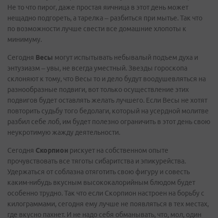
Не то что пирог, даже простая яичница в этот день может
нещадно подгореть, а тарелка – разбиться при мытье. Так что
по возможности лучше свести все домашние хлопоты к
минимуму.
Сегодня
Весы
могут испытывать небывалый подъем духа и
энтузиазм – увы, не всегда уместный. Звезды гороскопа
склоняют к тому, что Весы то и дело будут воодушевляться на
разнообразные подвиги, вот только осуществление этих
подвигов будет оставлять желать лучшего. Если Весы не хотят
повторить судьбу того бедолаги, который на усердной молитве
разбил себе лоб, им будет полезно ограничить в этот день свою
неукротимую жажду деятельности.
Сегодня
Скорпион
рискует на собственном опыте
прочувствовать все тяготы сибаритства и эпикурейства.
Удержаться от соблазна отяготить свою фигуру и совесть
каким-нибудь вкусным высококалорийным блюдом будет
особенно трудно. Так что если Скорпион настроен на борьбу с
килограммами, сегодня ему лучше не появляться в тех местах,
где вкусно пахнет. И не надо себя обманывать, что, мол, один