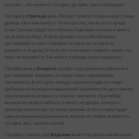
кусочек – это немного. Сегодня где один, там и пятнадцать!
Сегодня у
Стрельца
день обещает пройти согласно известному
девизу: «Все или ничего». И неизвестно, что из этого лучше.
Если Стрелец поддастся соблазну подольше поспать и ничего
не делать вообще, то день пройдет хоть и без больших
достижений, но зато спокойно. Но уж если сегодня он
возьмется за дела, то пыль при этом может поднять такую, что
мало не покажется! Так может, и правда лучше отдохнуть?
Сегодня день у
Козерога
пройдет под знаком пассивности и
расслабления. Впрочем, это будет очень гармоничная
пассивность. В этот день звезды гороскопа едва ли станут
требовать от Козерога повышенной энергичности, да и самому
ему проявлять активность тоже не захочется. При любой
возможности расслабиться и ничего не делать, Козерог с
удовольствием отдастся этому занятию. И это сегодня будет
самым правильным решением, потому что любая активность
сегодня, увы, чревата хаосом.
Сегодня с самого утра
Водолею
может не давать покоя какая-