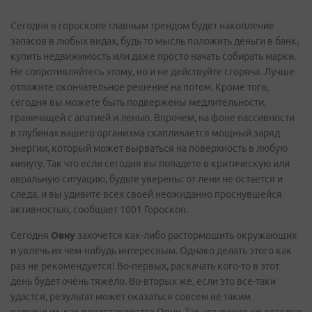
Сегодня в гороскопе главным трендом будет накопление
запасов в любых видах, будь то мысль положить деньги в банк,
купить недвижимость или даже просто начать собирать марки.
Не сопротивляйтесь этому, но и не действуйте сгоряча. Лучше
отложите окончательное решение на потом. Кроме того,
сегодня вы можете быть подвержены медлительности,
граничащей с апатией и ленью. Впрочем, на фоне пассивности
в глубинах вашего организма скапливается мощный заряд
энергии, который может вырваться на поверхность в любую
минуту. Так что если сегодня вы попадете в критическую или
авральную ситуацию, будьте уверены: от лени не остается и
следа, и вы удивите всех своей неожиданно проснувшейся
активностью, сообщает 1001 Гороскоп.
Сегодня
Овну
захочется как-либо растормошить окружающих
и увлечь их чем-нибудь интересным. Однако делать этого как
раз не рекомендуется! Во-первых, раскачать кого-то в этот
день будет очень тяжело. Во-вторых же, если это все-таки
удастся, результат может оказаться совсем не таким