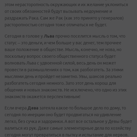
этом нерасторопность окружающих и их желание уклониться
от своих обязанностей будут вызывать недоумение и
раздражать Рака. Сам же Рак (как это принято у генералов)
расторопностью сегодня тоже отличаться не будет.
Сегодня в голове у
Льва
прочно поселится мысль о том, что
статус – это деньги, и чем больше у вас денег, тем прочнее
ваше положение в обществе. Мысль, конечно, не нова, но
поскольку вопрос своего общественного статуса будет
волновать Льва с удвоенной силой, весь день он может
провести в размышлениях о том, как разбогатеть. За этими
мыслями день и пройдет незаметно. Увы, шансов реально
разбогатеть сегодня немного. Зато этот день хорош для
общения и новых знакомств. Не исключено, что одно из этих
знакомств окажется перспективным!
Если вчера
Дева
затеяла какое-то большое дело по дому, то
сегодня по инерции оно будет продвигаться на удивление
легко, без сучка и задоринки. А вот все остальное у Девы будет
валиться из рук. Даже самые элементарные дела по хозяйству
сегодня могут превратиться в пытку и испытание для нервов.