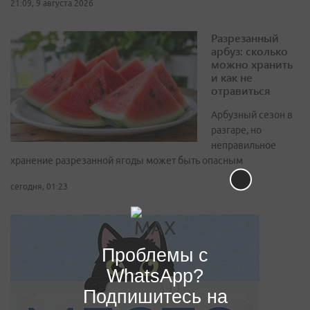
21:09, 9 августа 2026
Разрезанный
арбуз: сколько
можно хранить
и как не
отравиться
Арбузный сезон в
разгаре, но
неправильное
хранение разрезанной ягоды может быть опасным
сегодня, 01:23
Проблемы с
WhatsApp?
Подпишитесь на