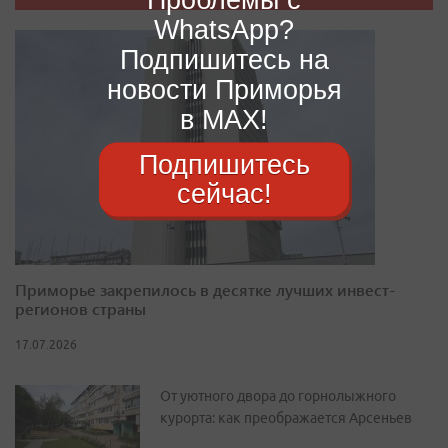
WhatsApp?
Подпишитесь на
новости Приморья
в MAX!
Подпишитесь
сейчас!
Приморье закрепилось в десятке лучших инвест-
регионов страны
17.07.2026
От уютного двора до горнолыжного
курорта: как преображается Арсеньев