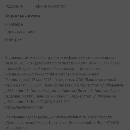
Редакция
Архив новостей
Социальные сети
vkontakte
Одноклассники
Телеграм
На данном сайте распространяется информация сетевого издания
"VLADNEWS" - свидетельство о регистрации СМИ ЭЛ № ФС 77 - 72742,
выдано Федеральной службой по надзору в сфере связи,
информационных технологий и массовых коммуникаций
(Роскомнадзор) 17 мая 2018 г. Учредитель ООО "Дальневосточный
Медиа Центр". 690091, Приморский край, г. Владивосток, ул. Уборевича,
д.20А, офис 13. Главный редактор Юркевич Дмитрий Юрьевич. Адрес
редакции: 690091, Приморский край, г. Владивосток, ул. Уборевича,
д.20А, офис 13. Тел.: +7 (423) 2-415-600.
https://mediadv.online/
Электронный адрес редакции: vladnews@inbox.ru. Отдел продаж
«Дальневосточный Медиа Центр» sale@mediadv.online. Тел.: +7 (423)
249-8-800. 18+