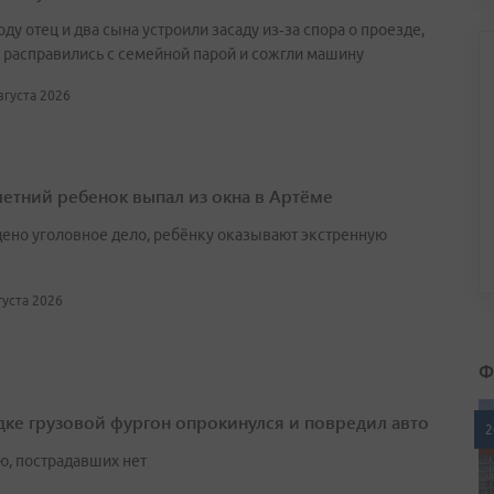
оду отец и два сына устроили засаду из‑за спора о проезде,
 расправились с семейной парой и сожгли машину
августа 2026
етний ребенок выпал из окна в Артёме
ено уголовное дело, ребёнку оказывают экстренную
вгуста 2026
Ф
дке грузовой фургон опрокинулся и повредил авто
2
ю, пострадавших нет