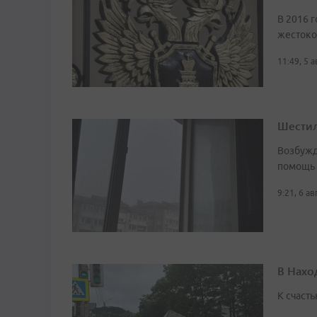
В 2016 г
жестоко
11:49, 5 
Шестил
Возбужд
помощь
9:21, 6 а
В Нахо
К счасть