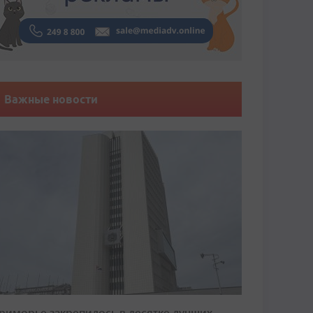
Важные новости
риморье закрепилось в десятке лучших