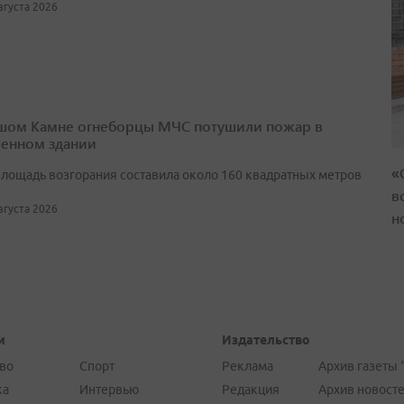
августа 2026
шом Камне огнеборцы МЧС потушили пожар в
енном здании
«
лощадь возгорания составила около 160 квадратных метров
в
августа 2026
н
и
Издательство
во
Спорт
Реклама
Архив газеты 
ка
Интервью
Редакция
Архив новост