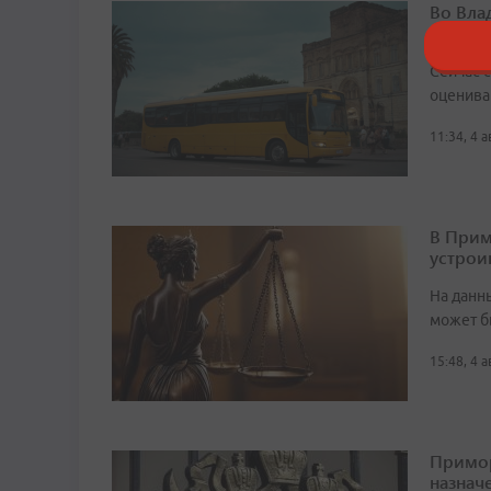
Во Вла
автобу
Сейчас 
оценива
11:34, 4 
В Прим
устрои
На данн
может б
15:48, 4 
Примор
назначе