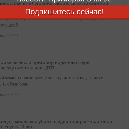
дивостоке на «Луговой» загорелся пассажирский
с
Подпишитесь сейчас!
специалисты устанавливают точную причину возгорания и
ют ущерб
августа 2026
орье вынесли приговор водителю фуры,
вшему смертельное ДТП
ый момент приговор еще не вступил в законную силу и
ыть обжалован
августа 2026
ец с сыновьями убил соседей топорм – приговор
н спустя 10 лет