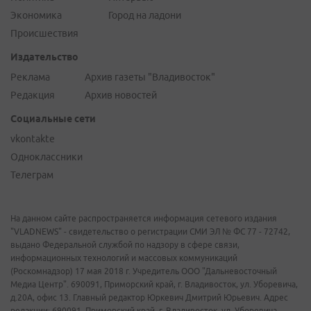
Экономика
Город на ладони
Происшествия
Издательство
Реклама
Архив газеты "Владивосток"
Редакция
Архив новостей
Социальные сети
vkontakte
Одноклассники
Телеграм
На данном сайте распространяется информация сетевого издания
"VLADNEWS" - свидетельство о регистрации СМИ ЭЛ № ФС 77 - 72742,
выдано Федеральной службой по надзору в сфере связи,
информационных технологий и массовых коммуникаций
(Роскомнадзор) 17 мая 2018 г. Учредитель ООО "Дальневосточный
Медиа Центр". 690091, Приморский край, г. Владивосток, ул. Уборевича,
д.20А, офис 13. Главный редактор Юркевич Дмитрий Юрьевич. Адрес
редакции: 690091, Приморский край, г. Владивосток, ул. Уборевича,