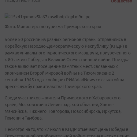
15:26, 31 июля 2025
Общество
Фото: Министерство туризма Приморского края
Более 50 россиян из разных регионов страны отправились в
Корейскую Народно-Демократическую Республику (КНДР) в
рамках уникального туристического маршрута, приуроченного
к 80-летию Победы в Великой Отечественной войне. Поездка
также включает посещение памятных мест, связанных с
окончанием Второй мировой войны на Тихом океане 2
сентября 1945 года. сообщает РИА VladNews со ссылкой на
пресс-службу правительства Приморского края.
Среди участников – жители Приморского и Хабаровского
краёв, Московской и Ленинградской областей, Ханты-
Мансийска, Нижнего Новгорода, Новосибирска, Иркутска,
Тюмени и Тамбова.
Несмотря на то, что 27 июля в КНДР отмечают День Победы в
Отечественной освободительной войне, страна высоко ценит