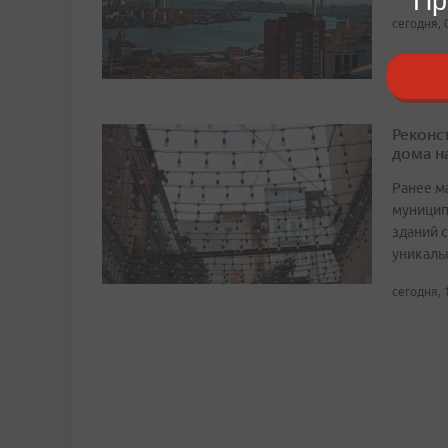
Пр
сегодня, 
Реконс
дома н
Ранее м
муницип
зданий 
уникаль
сегодня, 