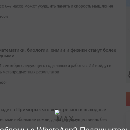
ее 6–7 часов может ухудшить память и скорость мышления
05:28
математики, биологии, химии и физики станут более
адными
 1 сентября следующего года навыки работы с ИИ войдут в
ь метапредметных результатов
06:21
падет в Приморье: что ждет регион в выходные
естами небольшие дожди, днем - преимущественно без