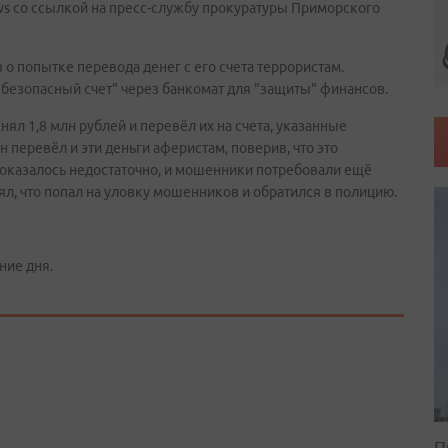
s со ссылкой на пресс-службу прокуратуры Приморского
 попытке перевода денег с его счета террористам.
безопасный счет" через банкомат для "защиты" финансов.
ял 1,8 млн рублей и перевёл их на счета, указанные
 перевёл и эти деньги аферистам, поверив, что это
о оказалось недостаточно, и мошенники потребовали ещё
ял, что попал на уловку мошенников и обратился в полицию.
ние дня.
П