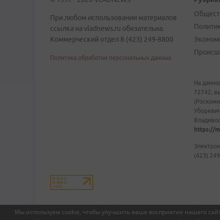
Общест
При любом использовании материалов
Полити
ссылка на vladnews.ru обязательна.
Коммерческий отдел 8 (423) 249-8800
Эконом
Происш
Политика обработки персональных данных
На данно
72742, в
(Роскомн
Уборевич
Владивост
https://m
Электрон
(423) 249
Мы используем cookie, чтобы улучшить ваше восприятие нашего сайт