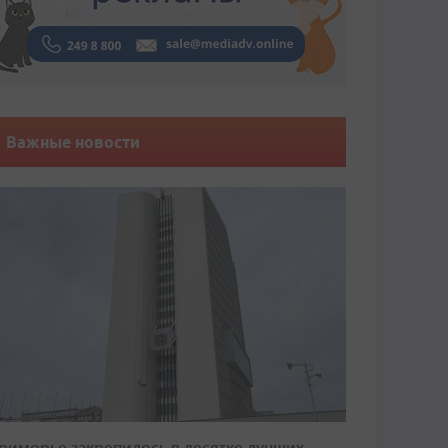
Важные новости
риморье закрепилось в десятке лучших