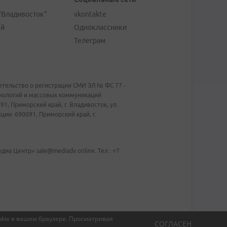
"Владивосток"
vkontakte
ей
Одноклассники
Телеграм
тельство о регистрации СМИ ЭЛ № ФС 77 -
хнологий и массовых коммуникаций
1, Приморский край, г. Владивосток, ул.
ии: 690091, Приморский край, г.
иа Центр» sale@mediadv.online. Тел.: +7
kie в вашем браузере.
Просматривая
СОГЛАСЕН