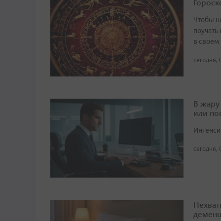
Гороско
Чтобы не
поучать 
в своем
сегодня, 
В жару
или по
Интенси
сегодня, 
Нехват
демен