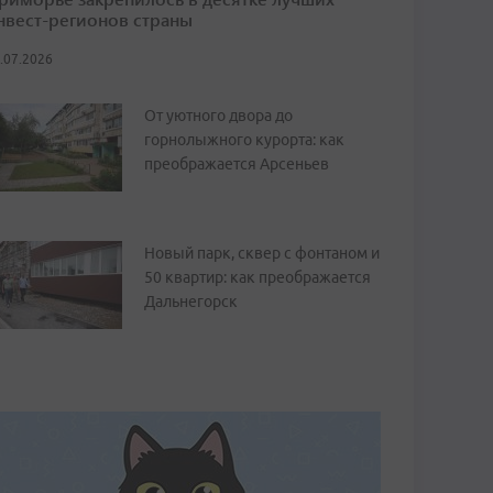
нвест-регионов страны
.07.2026
От уютного двора до
горнолыжного курорта: как
преображается Арсеньев
Новый парк, сквер с фонтаном и
50 квартир: как преображается
Дальнегорск