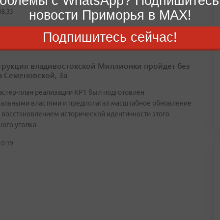
облемы с WhatsApp? Подпишитесь
новости Приморья в MAX!
08:33
Подпишитесь сейчас!
трукция владивостокской Миллионки пройдет без
а Семеновской, 3а
астер-план реализации КРТ был подготовлен
альными властями и предполагал масштабное обновление
с восстановлением исторической идентичности этого
ного уголка
10:19