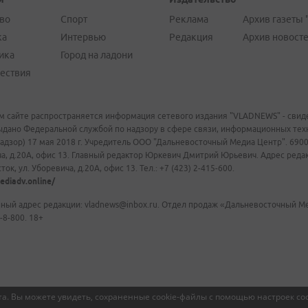
во
Спорт
Реклама
Архив газеты 
ка
Интервью
Редакция
Архив новост
ика
Город на ладони
ествия
м сайте распространяется информация сетевого издания "VLADNEWS" - свиде
ыдано Федеральной службой по надзору в сфере связи, информационных те
адзор) 17 мая 2018 г. Учредитель ООО "Дальневосточный Медиа Центр". 69009
а, д.20А, офис 13. Главный редактор Юркевич Дмитрий Юрьевич. Адрес редакц
ок, ул. Уборевича, д.20А, офис 13. Тел.: +7 (423) 2-415-600.
ediadv.online/
ный адрес редакции: vladnews@inbox.ru. Отдел продаж «Дальневосточный Мед
-8-800. 18+
а. Вы можете увидеть, сохраненные cookie-файлы с помощью настроек coo