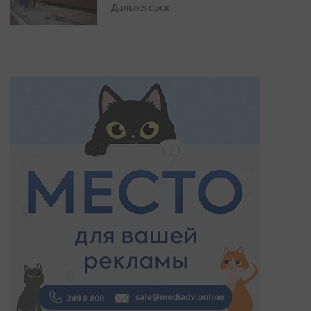
Дальнегорск