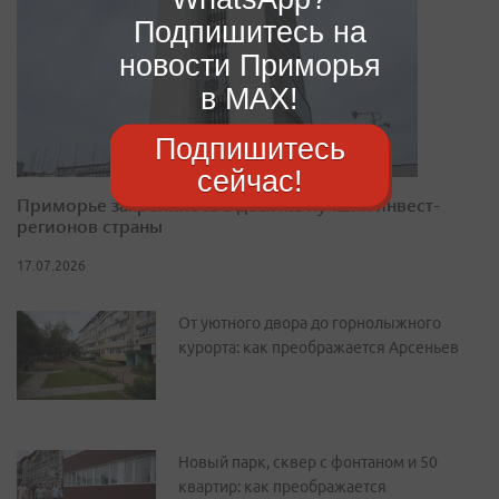
Подпишитесь на
новости Приморья
в MAX!
Подпишитесь
сейчас!
Приморье закрепилось в десятке лучших инвест-
регионов страны
17.07.2026
От уютного двора до горнолыжного
курорта: как преображается Арсеньев
Новый парк, сквер с фонтаном и 50
квартир: как преображается