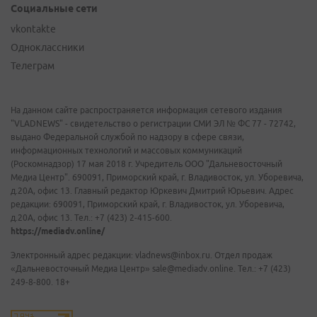
Социальные сети
vkontakte
Одноклассники
Телеграм
На данном сайте распространяется информация сетевого издания
"VLADNEWS" - свидетельство о регистрации СМИ ЭЛ № ФС 77 - 72742,
выдано Федеральной службой по надзору в сфере связи,
информационных технологий и массовых коммуникаций
(Роскомнадзор) 17 мая 2018 г. Учредитель ООО "Дальневосточный
Медиа Центр". 690091, Приморский край, г. Владивосток, ул. Уборевича,
д.20А, офис 13. Главный редактор Юркевич Дмитрий Юрьевич. Адрес
редакции: 690091, Приморский край, г. Владивосток, ул. Уборевича,
д.20А, офис 13. Тел.: +7 (423) 2-415-600.
https://mediadv.online/
Электронный адрес редакции: vladnews@inbox.ru. Отдел продаж
«Дальневосточный Медиа Центр» sale@mediadv.online. Тел.: +7 (423)
249-8-800. 18+