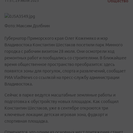
11:51, 29 июля 2025
Общество
Фото: Максим Долбнин
Губернатор Приморского края Олег Кожемяко и мэр
Владивостока Константин Шестаков посетили парк Минного
городка с рабочим визитом 28 июля. Они осмотрели ход
ремонтных работ и пообщались со строителями. В ближайшее
время общественное пространство преобразится: здесь
появятся зоны для прогулок, спорта и развлечений, сообщает
РИА VladNews со ссылкой на пресс-службу администрации
Владивостока.
Сейчас в парке ведутся масштабные земляные работы и
подготовка к обустройству новых площадок. Как сообщил
Константин Шестаков, уже в сентябре откроются три
ключевые локации: детская игровая зона, фудкорт и
спортивная площадка.
Отмечается, что одним из основных мест притяжения станет