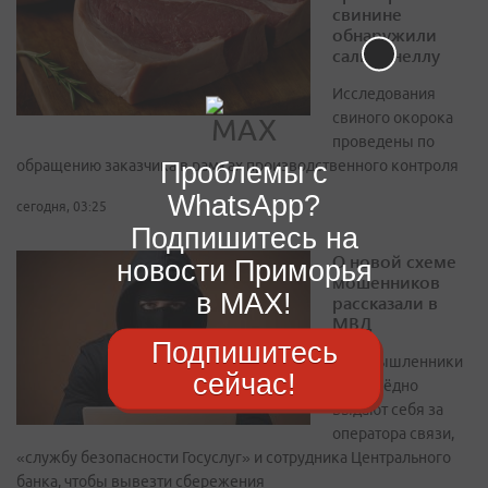
свинине
обнаружили
сальмонеллу
Исследования
свиного окорока
проведены по
Проблемы с
обращению заказчика в рамках производственного контроля
WhatsApp?
сегодня, 03:25
Подпишитесь на
О новой схеме
новости Приморья
мошенников
в MAX!
рассказали в
МВД
Подпишитесь
Злоумышленники
сейчас!
поочерёдно
выдают себя за
оператора связи,
«службу безопасности Госуслуг» и сотрудника Центрального
банка, чтобы вывезти сбережения