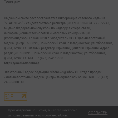
Телеграм
На данном сайте распространяется информация сетевого издания
"VLADNEWS" - свидетельство о регистрации СМИ ЭЛ № ФС 77 - 72742,
выдано Федеральной службой по надзору в сфере связи,
информационных технологий и массовых коммуникаций
(Роскомнадзор) 17 мая 2018 г. Учредитель ООО "Дальневосточный
Медиа Центр". 690091, Приморский край, г. Владивосток, ул. Уборевича,
д.20А, офис 13. Главный редактор Юркевич Дмитрий Юрьевич. Адрес
редакции: 690091, Приморский край, г. Владивосток, ул. Уборевича,
д.20А, офис 13. Тел.: +7 (423) 2-415-600.
https://mediadv.online/
Электронный адрес редакции: vladnews@inbox.ru. Отдел продаж
«Дальневосточный Медиа Центр» sale@mediadv.online. Тел.: +7 (423)
249-8-800. 18+
Просматривая наш сайт, вы соглашаетесь с
СОГЛАСЕН
использованием нами
cookie-файлов
.