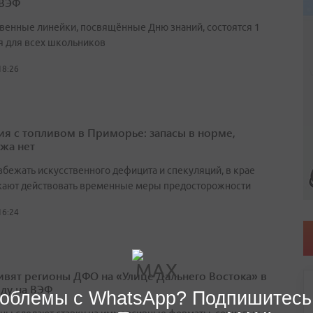
 ВЭФ
венные линейки, посвящённые Дню знаний, состоятся 1
я для всех школьников
18:26
ия с топливом в Приморье: запасы в норме,
жа нет
збежать искусственного дефицита и спекуляций, в крае
ают действовать временные меры предосторожности
16:24
ивят регионы ДФО на «Улице Дальнего Востока» в
оду на ВЭФ
облемы с WhatsApp? Подпишитесь