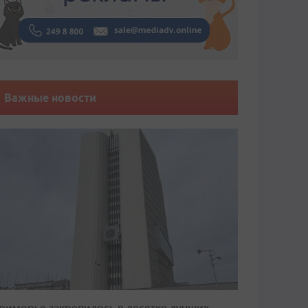
Важные новости
риморье закрепилось в десятке лучших