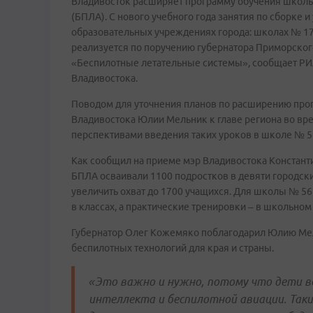
Владивосток расширяет программу обучения школь
(БПЛА). С нового учебного года занятия по сборке
образовательных учреждениях города: школах № 17, 
реализуется по поручению губернатора Приморског
«Беспилотные летательные системы», сообщает РИА
Владивостока.
Поводом для уточнения планов по расширению про
Владивостока Юлии Мельник к главе региона во вр
перспективами введения таких уроков в школе № 56,
Как сообщил на приеме мэр Владивостока Констант
БПЛА осваивали 1100 подростков в девяти городск
увеличить охват до 1700 учащихся. Для школы № 5
в классах, а практические тренировки – в школьн
Губернатор Олег Кожемяко поблагодарил Юлию Мель
беспилотных технологий для края и страны.
«Это важно и нужно, потому что дети в
интеллекта и беспилотной авиации. Таки