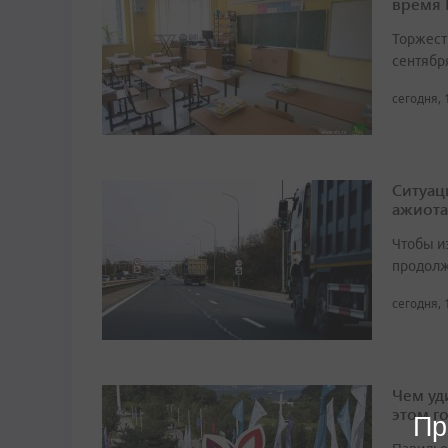
время
Торжест
сентябр
сегодня, 
Ситуац
ажиота
Чтобы и
продолж
сегодня, 
Чем уд
этом г
Пр