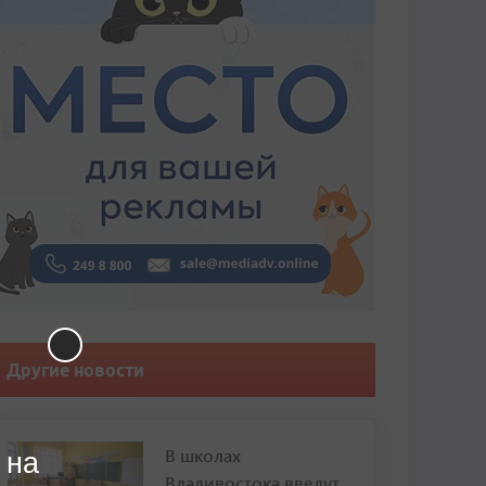
Другие новости
В школах
 на
Владивостока введут