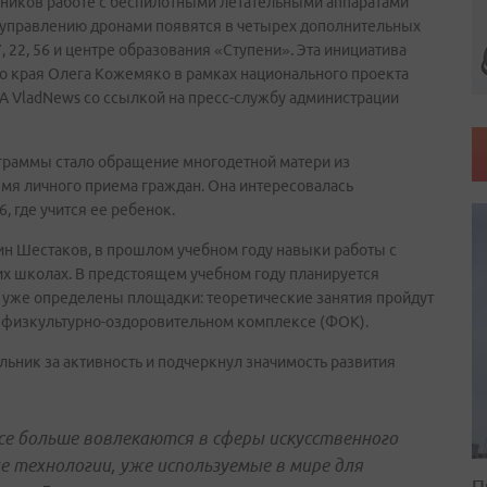
ников работе с беспилотными летательными аппаратами
 и управлению дронами появятся в четырех дополнительных
22, 56 и центре образования «Ступени». Эта инициатива
о края Олега Кожемяко в рамках национального проекта
 VladNews со ссылкой на пресс-службу администрации
граммы стало обращение многодетной матери из
емя личного приема граждан. Она интересовалась
 где учится ее ребенок.
ин Шестаков, в прошлом учебном году навыки работы с
их школах. В предстоящем учебном году планируется
6 уже определены площадки: теоретические занятия пройдут
ом физкультурно-оздоровительном комплексе (ФОК).
ник за активность и подчеркнул значимость развития
се больше вовлекаются в сферы искусственного
е технологии, уже используемые в мире для
П