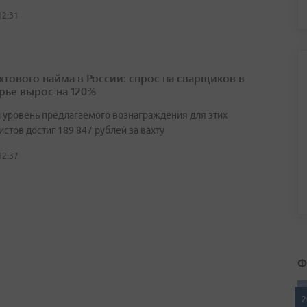
12:31
ахтового найма в России: спрос на сварщиков в
ье вырос на 120%
 уровень предлагаемого вознаграждения для этих
стов достиг 189 847 рублей за вахту
12:37
Ф
2