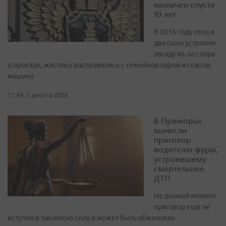
назначен спустя
10 лет
В 2016 году отец и
два сына устроили
засаду из‑за спора
о проезде, жестоко расправились с семейной парой и сожгли
машину
11:49, 5 августа 2026
В Приморье
вынесли
приговор
водителю фуры,
устроившему
смертельное
ДТП
На данный момент
приговор еще не
вступил в законную силу и может быть обжалован