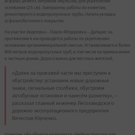
асфальт, цемент, битумная эмульсия) для укрепления
основания (25 см). Завершены работы по кюветам,
ремонтируются водопропускные трубы. Начата укладка
асфальтобетонного покрытия.
На участке Авдеевка – Павло-Фёдоровка – Дальрис на
протяжении 6 км проводятся работы по укреплению
основания органоминеральной смесью. Устанавливается более
800 метров водопропускных труб, в том числе на примыканиях
к частным домам. Дорога важна для местных жителей.
«Далее на проезжей части мы приступим к
обустройству: установим новые дорожные
знаки, сигнальные столбики, обустроим
автобусные остановки и нанесём разметку», –
рассказал главный инженер Лесозаводского
дорожно-эксплуатационного предприятия
Вячеслав Юрченко.
Отметим, оба объекта нацпроекта «Инфраструктура для