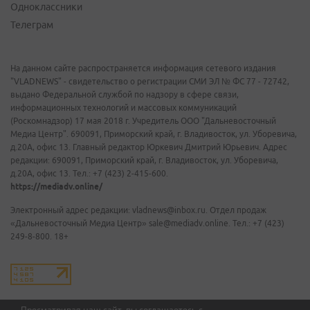
Одноклассники
Телеграм
На данном сайте распространяется информация сетевого издания
"VLADNEWS" - свидетельство о регистрации СМИ ЭЛ № ФС 77 - 72742,
выдано Федеральной службой по надзору в сфере связи,
информационных технологий и массовых коммуникаций
(Роскомнадзор) 17 мая 2018 г. Учредитель ООО "Дальневосточный
Медиа Центр". 690091, Приморский край, г. Владивосток, ул. Уборевича,
д.20А, офис 13. Главный редактор Юркевич Дмитрий Юрьевич. Адрес
редакции: 690091, Приморский край, г. Владивосток, ул. Уборевича,
д.20А, офис 13. Тел.: +7 (423) 2-415-600.
https://mediadv.online/
Электронный адрес редакции: vladnews@inbox.ru. Отдел продаж
«Дальневосточный Медиа Центр» sale@mediadv.online. Тел.: +7 (423)
249-8-800. 18+
Просматривая наш сайт, вы соглашаетесь с