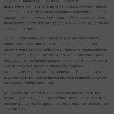
сосудов, сахарный диабет 2 типа, проблемы с опорно-
двигательным аппаратом и даже некоторые онкологические
заболевания. Все эти состояния входят в перечень основных
причин преждевременной смертности. Ожирение сокращает
продолжительность жизни в среднем на 20-30% и существенно
снижает ее качество.
Основные причины набора веса, по мнению специалиста,
поддаются коррекции. К ним относятся нерациональное
питание, недостаток физической активности и переедание на
фоне стресса. Емилова уточнила, что ключевую роль играет
регулярное потребление продуктов с высоким содержанием
животного белка, простых углеводов, сахаров и
высокорафинированных полуфабрикатов. Параллельно в
рационе населения наблюдается дефицит пищевых волокон,
витаминов и микроэлементов.
Для профилактики избыточного веса врачи настоятельно
рекомендуют ежедневно употреблять не менее 400 граммов
овощей и фруктов. Это простое правило помогает значительно
снизить риски.