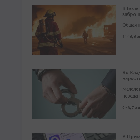
В Боль
заброш
Общая п
11:16, 6 
Во Вла
наркот
Малолет
передан
9:48, 7 а
В Прим