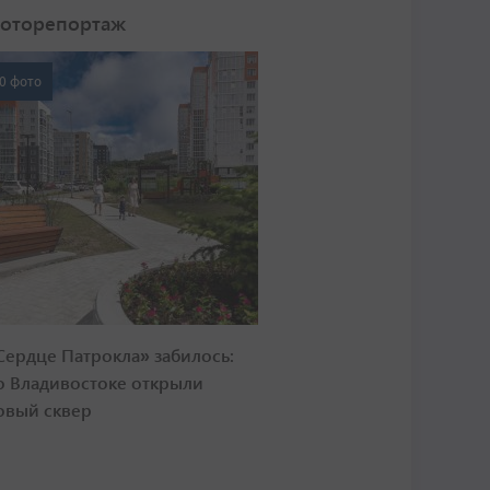
оторепортаж
0 фото
Сердце Патрокла» забилось:
о Владивостоке открыли
овый сквер