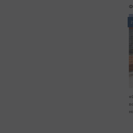
Ф
2
«
в
н