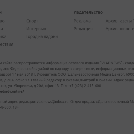
и
Издательство
во
Спорт
Реклама
Архив газеты 
ка
Интервью
Редакция
Архив новост
ика
Город на ладони
ествия
м сайте распространяется информация сетевого издания "VLADNEWS" - свиде
ыдано Федеральной службой по надзору в сфере связи, информационных те
адзор) 17 мая 2018 г. Учредитель ООО "Дальневосточный Медиа Центр". 69009
а, д.20А, офис 13. Главный редактор Юркевич Дмитрий Юрьевич. Адрес редакц
ок, ул. Уборевича, д.20А, офис 13. Тел.: +7 (423) 2-415-600.
ediadv.online/
ный адрес редакции: vladnews@inbox.ru. Отдел продаж «Дальневосточный Мед
-8-800. 18+