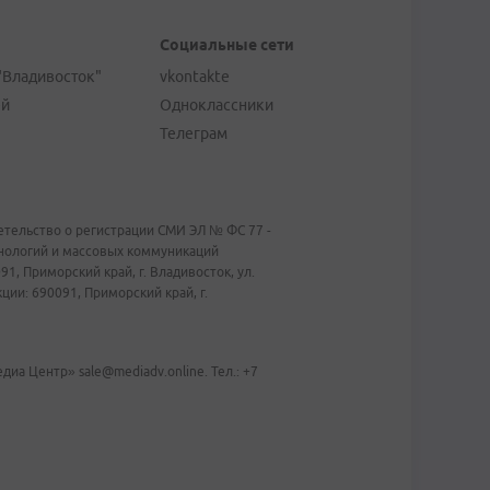
Социальные сети
"Владивосток"
vkontakte
ей
Одноклассники
Телеграм
тельство о регистрации СМИ ЭЛ № ФС 77 -
хнологий и массовых коммуникаций
1, Приморский край, г. Владивосток, ул.
ии: 690091, Приморский край, г.
иа Центр» sale@mediadv.online. Тел.: +7