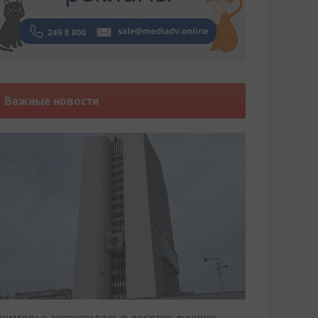
Важные новости
риморье закрепилось в десятке лучших