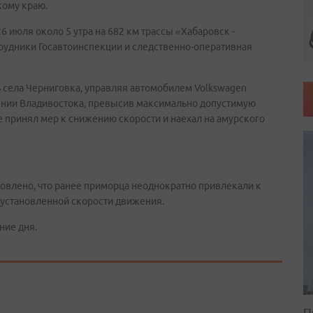
кому краю.
июля около 5 утра на 682 км трассы «Хабаровск -
рудники Госавтоинспекции и следственно-оперативная
 села Черниговка, управляя автомобилем Volkswagen
лении Владивостока, превысив максимально допустимую
е принял мер к снижению скорости и наехал на амурского
овлено, что ранее приморца неоднократно привлекали к
установленной скорости движения.
ние дня.
П