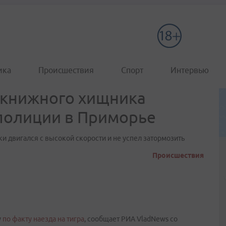
ика
Происшествия
Спорт
Интервью
окнижного хищника
полиции в Приморье
 двигался с высокой скорости и не успел затормозить
Происшествия
у
по факту наезда на тигра
, сообщает РИА VladNews со