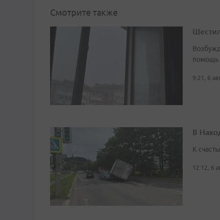
Смотрите также
Шестил
Возбужд
помощь
9:21, 6 а
В Нахо
К счасть
12:12, 6 