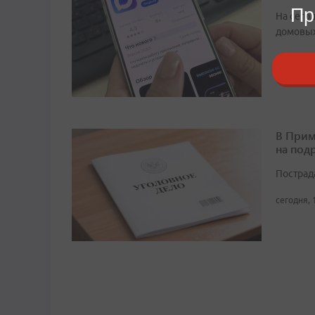
Пр
На сего
домовых
сегодня, 
В Прим
на под
Пострад
сегодня, 