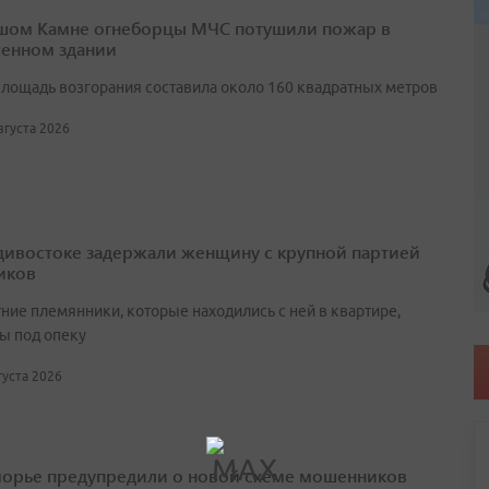
шом Камне огнеборцы МЧС потушили пожар в
енном здании
лощадь возгорания составила около 160 квадратных метров
августа 2026
дивостоке задержали женщину с крупной партией
иков
ние племянники, которые находились с ней в квартире,
ы под опеку
вгуста 2026
орье предупредили о новой схеме мошенников