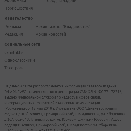
Экономика
Город на ладони
Происшествия
Издательство
Реклама
Архив газеты "Владивосток"
Редакция
Архив новостей
Социальные сети
vkontakte
Одноклассники
Телеграм
На данном сайте распространяется информация сетевого издания
"VLADNEWS" - свидетельство о регистрации СМИ ЭЛ № ФС 77 - 72742,
выдано Федеральной службой по надзору в сфере связи,
информационных технологий и массовых коммуникаций
(Роскомнадзор) 17 мая 2018 г. Учредитель ООО "Дальневосточный
Медиа Центр". 690091, Приморский край, г. Владивосток, ул. Уборевича,
д.20А, офис 13. Главный редактор Юркевич Дмитрий Юрьевич. Адрес
редакции: 690091, Приморский край, г. Владивосток, ул. Уборевича,
д.20А, офис 13. Тел.: +7 (423) 2-415-600.