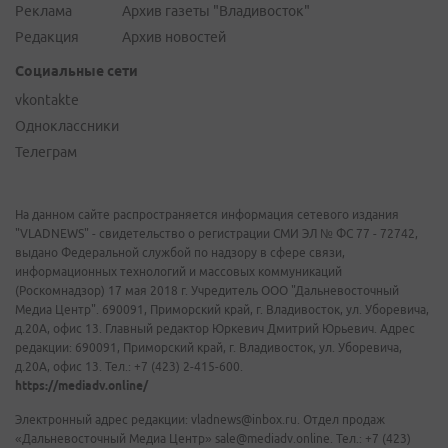
Реклама
Архив газеты "Владивосток"
Редакция
Архив новостей
Социальные сети
vkontakte
Одноклассники
Телеграм
На данном сайте распространяется информация сетевого издания
"VLADNEWS" - свидетельство о регистрации СМИ ЭЛ № ФС 77 - 72742,
выдано Федеральной службой по надзору в сфере связи,
информационных технологий и массовых коммуникаций
(Роскомнадзор) 17 мая 2018 г. Учредитель ООО "Дальневосточный
Медиа Центр". 690091, Приморский край, г. Владивосток, ул. Уборевича,
д.20А, офис 13. Главный редактор Юркевич Дмитрий Юрьевич. Адрес
редакции: 690091, Приморский край, г. Владивосток, ул. Уборевича,
д.20А, офис 13. Тел.: +7 (423) 2-415-600.
https://mediadv.online/
Электронный адрес редакции: vladnews@inbox.ru. Отдел продаж
«Дальневосточный Медиа Центр» sale@mediadv.online. Тел.: +7 (423)