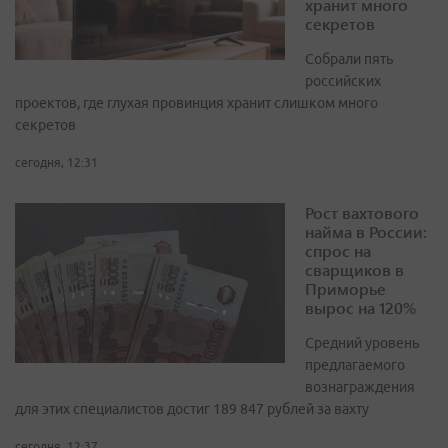
хранит много
секретов
Собрали пять
российских
проектов, где глухая провинция хранит слишком много
секретов
сегодня, 12:31
Рост вахтового
найма в России:
спрос на
сварщиков в
Приморье
вырос на 120%
Средний уровень
предлагаемого
вознаграждения
для этих специалистов достиг 189 847 рублей за вахту
сегодня, 12:37