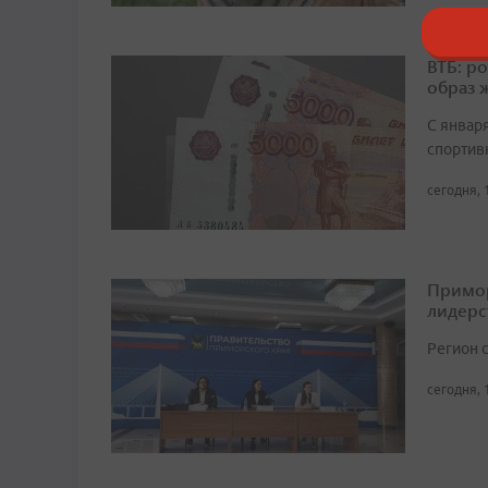
ВТБ: р
образ 
С январ
спортив
сегодня, 
Примор
лидерс
Регион 
сегодня, 