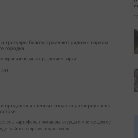
и
17
 и тротуары благоустраивают рядом с парком
о городка
синхронизированы с развитием парка
17:44
и продовольственных товаров развернутся во
остоке
зелень, картофель, помидоры, огурцы и многое другое
удет найти на торговых прилавках