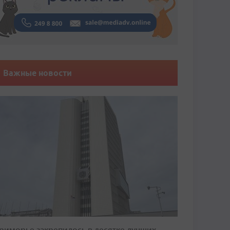
Важные новости
риморье закрепилось в десятке лучших