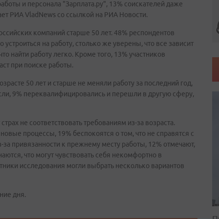
аботы и персонала "Зарплата.ру", 13% соискателей даже
ает РИА VladNews со ссылкой на РИА Новости.
оссийских компаний старше 50 лет. 48% респондентов
о устроиться на работу, столько же уверены, что все зависит
то найти работу легко. Кроме того, 13% участников
аст при поиске работы.
зрасте 50 лет и старше не меняли работу за последний год,
асли, 9% переквалифицировались и перешли в другую сферу,
страх не соответствовать требованиям из-за возраста.
 новые процессы, 19% беспокоятся о том, что не справятся с
-за привязанности к прежнему месту работы, 12% отмечают,
наются, что могут чувствовать себя некомфортно в
тники исследования могли выбрать несколько вариантов
ние дня.
П