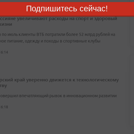
Подпишитесь сейчас!
оссияне увеличивают расходы на спорт и здоровый
жизни
я по июль клиенты ВТБ потратили более 52 млрд рублей на
ное питание, одежду и походы в спортивные клубы
16:14
ский край уверенно движется к технологическому
тву
совершил впечатляющий рывок в инновационном развитии
16:18