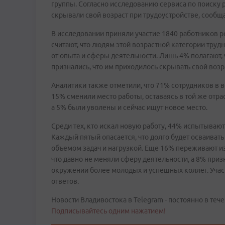
группы. Согласно исследованию сервиса по поиску р
скрывали свой возраст при трудоустройстве, сообщ
В исследовании приняли участие 1840 работников р
считают, что людям этой возрастной категории трудн
от опыта и сферы деятельности. Лишь 4% полагают, ч
признались, что им приходилось скрывать свой возр
Аналитики также отметили, что 71% сотрудников в во
15% сменили место работы, оставаясь в той же отр
а 5% были уволены и сейчас ищут новое место.
Среди тех, кто искал новую работу, 44% испытывают 
Каждый пятый опасается, что долго будет осваивать
объемом задач и нагрузкой. Еще 16% переживают из
что давно не меняли сферу деятельности, а 8% приз
окружении более молодых и успешных коллег. Учас
ответов.
Новости Владивостока в Telegram - постоянно в тече
Подписывайтесь одним нажатием!