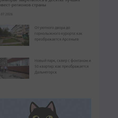
нвест-регионов страны
.07.2026
От уютного двора до
горнолыжного курорта: как
преображается Арсеньев
Новый парк, сквер с фонтаном и
50 квартир: как преображается
Дальнегорск