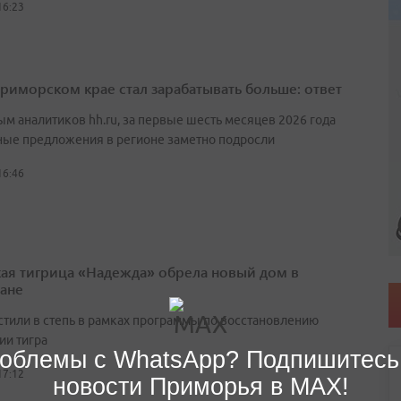
16:23
Приморском крае стал зарабатывать больше: ответ
ым аналитиков hh.ru, за первые шесть месяцев 2026 года
ные предложения в регионе заметно подросли
16:46
ая тигрица «Надежда» обрела новый дом в
тане
стили в степь в рамках программы по восстановлению
ии тигра
облемы с WhatsApp? Подпишитесь
17:12
новости Приморья в MAX!