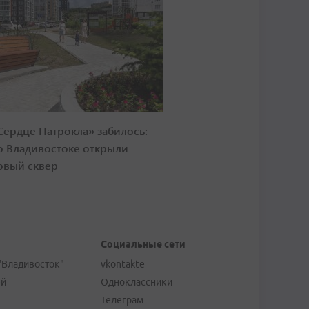
Сердце Патрокла» забилось:
о Владивостоке открыли
овый сквер
Социальные сети
"Владивосток"
vkontakte
ей
Одноклассники
Телеграм