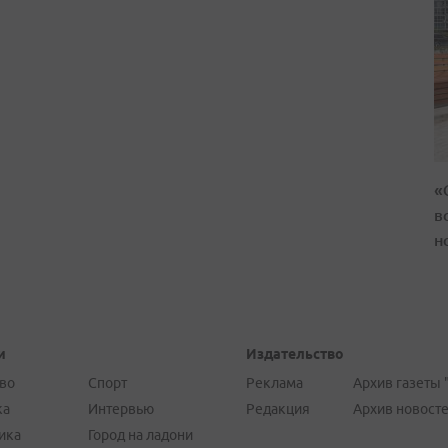
«
в
н
и
Издательство
во
Спорт
Реклама
Архив газеты 
ка
Интервью
Редакция
Архив новост
ика
Город на ладони