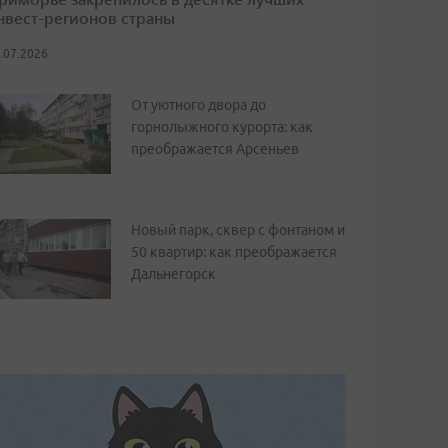
нвест-регионов страны
.07.2026
От уютного двора до
горнолыжного курорта: как
преображается Арсеньев
Новый парк, сквер с фонтаном и
50 квартир: как преображается
Дальнегорск