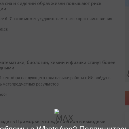
ка сна и сидячий образ жизни повышают риск
ции
ее 6–7 часов может ухудшить память и скорость мышления
05:28
математики, биологии, химии и физики станут более
адными
 1 сентября следующего года навыки работы с ИИ войдут в
ь метапредметных результатов
06:21
падет в Приморье: что ждет регион в выходные