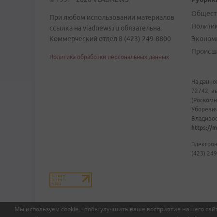
Общест
При любом использовании материалов
Полити
ссылка на vladnews.ru обязательна.
Коммерческий отдел 8 (423) 249-8800
Эконом
Происш
Политика обработки персональных данных
На данно
72742, в
(Роскомн
Уборевич
Владивост
https://m
Электрон
(423) 249
Мы используем cookie, чтобы улучшить ваше восприятие нашего сайт